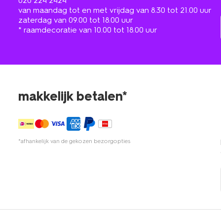
020 224 2424
van maandag tot en met vrijdag van 8.30 tot 21.00 uur
zaterdag van 09.00 tot 18.00 uur
* raamdecoratie van 10.00 tot 18.00 uur
makkelijk betalen*
*afhankelijk van de gekozen bezorgopties