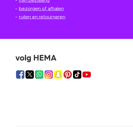
mijn bestelling
bezorgen of afhalen
ruilen en retourneren
volg HEMA