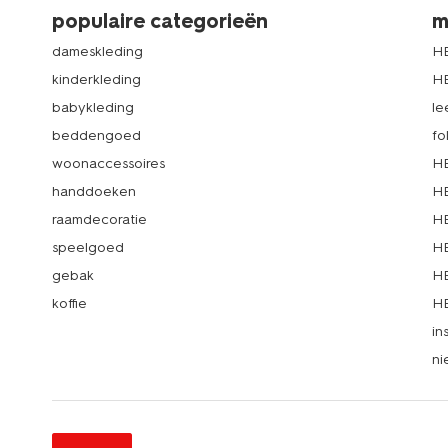
populaire categorieën
m
dameskleding
H
kinderkleding
H
babykleding
le
beddengoed
fo
woonaccessoires
HE
handdoeken
HE
raamdecoratie
HE
speelgoed
HE
gebak
HE
koffie
HE
in
ni