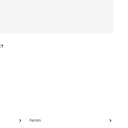
t?
heren