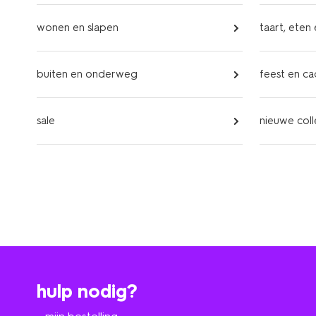
wonen en slapen
taart, eten
buiten en onderweg
feest en c
sale
nieuwe coll
hulp nodig?