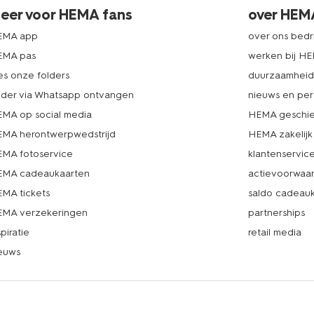
eer voor HEMA fans
over HEM
EMA app
over ons bedri
EMA pas
werken bij H
es onze folders
duurzaamhei
lder via Whatsapp ontvangen
nieuws en per
MA op social media
HEMA geschie
MA herontwerpwedstrijd
HEMA zakelijk
MA fotoservice
klantenservic
MA cadeaukaarten
actievoorwaa
MA tickets
saldo cadeau
MA verzekeringen
partnerships
spiratie
retail media
euws