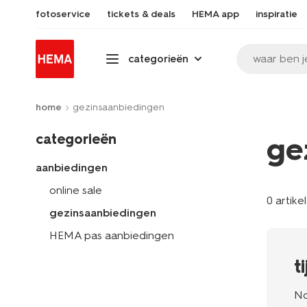
fotoservice
tickets & deals
HEMA app
inspiratie
waar ben j
categorieën
home
gezinsaanbiedingen
categorieën
ge
aanbiedingen
online sale
0 artike
gezinsaanbiedingen
HEMA pas aanbiedingen
t
No