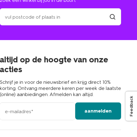
zoek een winkel bij jou in de buurt
zoek
een
winkel
vind
winkel
bij
jou
in
de
buurt
altijd op de hoogte van onze
acties
Schrijf je in voor de nieuwsbrief en krijg direct 10%
korting. Ontvang meerdere keren per week de laatste
(online) aanbiedingen. Afmelden kan altijd.
Feedback
e-
aanmelden
mailadres