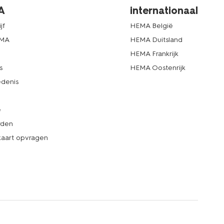
A
internationaal
jf
HEMA België
EMA
HEMA Duitsland
d
HEMA Frankrijk
s
HEMA Oostenrijk
denis
e
rden
kaart opvragen