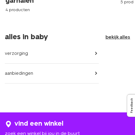
garnalen
5 prod
4 producten
alles in baby
bekijk alles
verzorging
aanbiedingen
Feedback
vind een winkel
zoek een winkel bij jou in de buurt