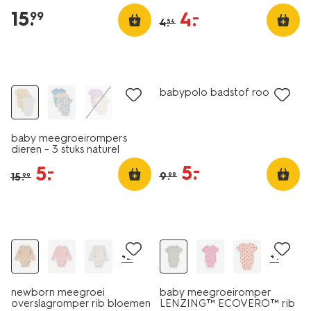
15
.
4
.
–
99
4
.
54
3 stuks
sale
sale
babypolo badstof rood
baby meegroeirompers
dieren - 3 stuks naturel
5
.
–
5
.
–
9
.
15
.
99
99
sale
sale
+2
+1
newborn meegroei
baby meegroeiromper
overslagromper rib bloemen
LENZING™ ECOVERO™ rib