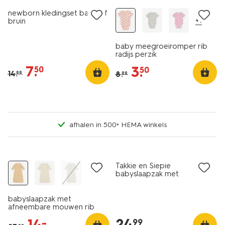
newborn kledingset badstof
+1
bruin
baby meegroeiromper rib
radijs perzik
7
.
3
.
50
50
14
.
8
.
99
99
afhalen in 500+ HEMA winkels
sale
Takkie en Siepie
babyslaapzak met
afneembare mouwen katoen
0.5tog gebroken wit
babyslaapzak met
afneembare mouwen rib
0.5tog zand
24
.
14
.
–
99