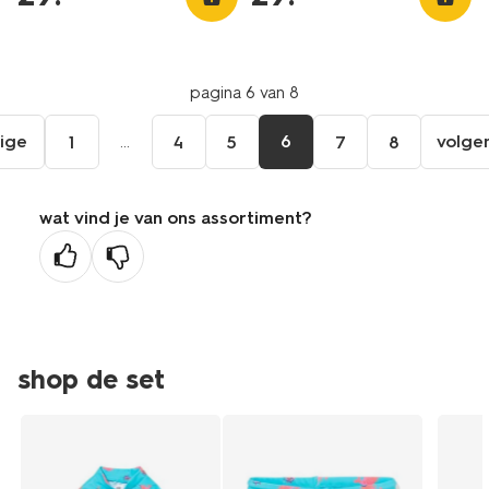
pagina 6 van 8
ige
...
6
volge
1
4
5
7
8
ga
aar
de
wat vind je van ons assortiment?
orige
agina
shop de set