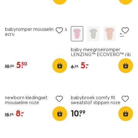
sale
sale
babyromper mousseline ijsjes
+1
ecru
baby meegroeiromper
LENZING™ ECOVERO™ rib
bloemen multi
5
.
5
.
–
50
10
.
6
.
99
29
sale
nieuw
newborn kledingset
babybroek comfy fit
mousseline roze
sweatstof stippen roze
8
.
10
.
–
99
15
.
99