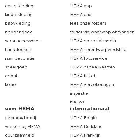
dameskleding
HEMA app
kinderkleding
HEMA pas
babykleding
lees onze folders
beddengoed
folder via Whatsapp ontvangen
woonaccessoires
HEMA op social media
handdoeken
HEMA herontwerpwedstrijd
raamdecoratie
HEMA fotoservice
speelgoed
HEMA cadeaukaarten
gebak
HEMA tickets
koffie
HEMA verzekeringen
inspiratie
nieuws
over HEMA
internationaal
over ons bedrijf
HEMA België
werken bij HEMA
HEMA Duitsland
duurzaamheid
HEMA Frankrijk