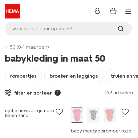
inloggen
waar ben je naar op zoek?
50 (0-1 maanden)
babykleding in maat 50
rompertjes
broeken en leggings
truien en v
159 artikelen
filter en sorteer
1
sale
nijntje newborn jumpsuit
+2
linnen zand
baby meegroeiromper roze