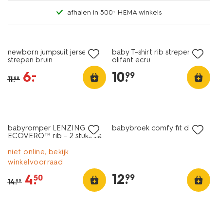
afhalen in 500+ HEMA winkels
sale
nieuw
newborn jumpsuit jersey
baby T-shirt rib strepen
strepen bruin
olifant ecru
6
.
10
.
–
99
11
.
99
2 stuks
sale
nieuw
babyromper LENZING™
babybroek comfy fit denim
ECOVERO™ rib - 2 stuks lila
niet online, bekijk
winkelvoorraad
12
.
4
.
99
50
14
.
99
sale
sale