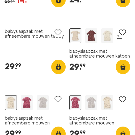
23
.
99
nieuw
nieuw
babyslaapzak met
+2
afneembare mouwen teddy
3tog naturel
babyslaapzak met
afneembare mouwen katoen
3tog dieren naturel
29
.
29
.
99
99
nieuw
nieuw
babyslaapzak met
babyslaapzak met
afneembare mouwen
afneembare mouwen
velours 3tog beren naturel
velours 3tog hartjes
29
.
29
.
99
99
donkerroze