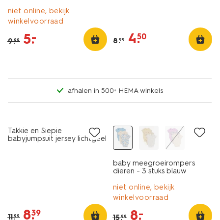
ecru
blokken blauw
niet online, bekijk
winkelvoorraad
4
.
5
.
–
50
8
.
9
.
99
99
afhalen in 500+ HEMA winkels
3 stuks
sale
sale
Takkie en Siepie
babyjumpsuit jersey lichtgeel
baby meegroeirompers
dieren - 3 stuks blauw
niet online, bekijk
winkelvoorraad
8
.
8
.
–
39
11
.
15
.
99
99