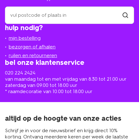
zoek
een
winkel
vind
hulp nodig?
winkel
bij
jou
mijn bestelling
in
de
bezorgen of afhalen
buurt
ruilen en retourneren
bel onze klantenservice
020 224 2424
van maandag tot en met vrijdag van 8.30 tot 21.00 uur
zaterdag van 09.00 tot 18.00 uur
* raamdecoratie van 10.00 tot 18.00 uur
altijd op de hoogte van onze acties
Schrijf je in voor de nieuwsbrief en krijg direct 10%
korting. Ontvang meerdere keren per week de laatste