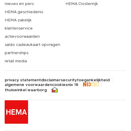
nieuws en pers
HEMA Oostenrijk
HEMA geschiedenis
HEMA zakelijk
klantenservice
actievoorwaarden
saldo cadeaukaart opvragen
partnerships
retail media
privacy statement
disclaimer
security
toegankelijkheid
algemene voorwaarden
cookies
nix 18
thuiswinkel waarborg