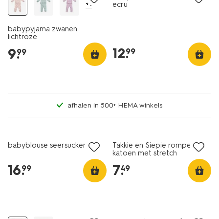
+1
ecru
babypyjama zwanen
lichtroze
12
.
9
.
99
99
afhalen in 500+ HEMA winkels
nieuw
babyblouse seersucker ecru
Takkie en Siepie romper
katoen met stretch
gebroken wit
16
.
7
.
99
49
nieuw
nieuw