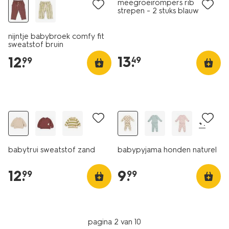
meegroeirompers rib
strepen - 2 stuks blauw
nijntje babybroek comfy fit
sweatstof bruin
13
.
12
.
49
99
nieuw
nieuw
+1
babytrui sweatstof zand
babypyjama honden naturel
12
.
9
.
99
99
pagina 2 van 10