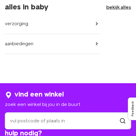
alles in baby
bekijk alles
verzorging
aanbiedingen
vind een winkel
zoek een winkel bij jou in de buurt
Feedback
zoek
een
winkel
vind
hulp nodig?
winkel
bij