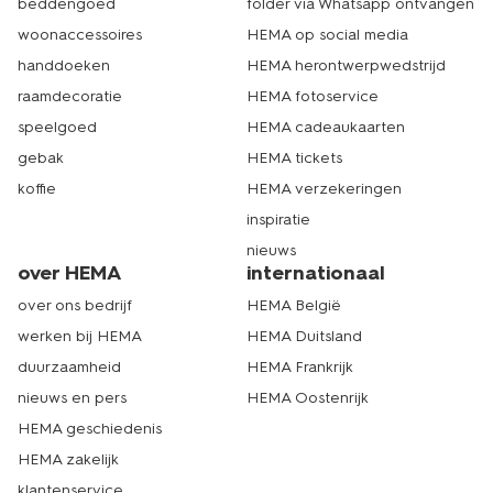
beddengoed
folder via Whatsapp ontvangen
woonaccessoires
HEMA op social media
handdoeken
HEMA herontwerpwedstrijd
raamdecoratie
HEMA fotoservice
speelgoed
HEMA cadeaukaarten
gebak
HEMA tickets
koffie
HEMA verzekeringen
inspiratie
nieuws
over HEMA
internationaal
over ons bedrijf
HEMA België
werken bij HEMA
HEMA Duitsland
duurzaamheid
HEMA Frankrijk
nieuws en pers
HEMA Oostenrijk
HEMA geschiedenis
HEMA zakelijk
klantenservice