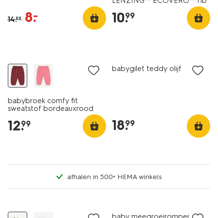
LENZING™ ECOVERO™ rib
wit
8
.
–
10
.
99
14
.
99
nieuw
nieuw
babygilet teddy olijf
babybroek comfy fit
sweatstof bordeauxrood
18
.
12
.
99
99
afhalen in 500+ HEMA winkels
nieuw
sale
baby meegroeiromper