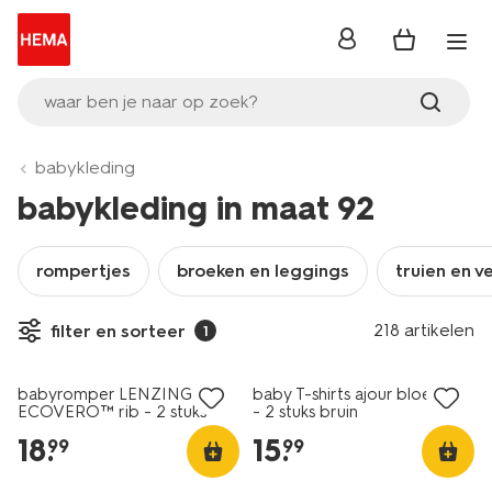
inloggen
waar ben je naar op zoek?
babykleding
babykleding in maat 92
rompertjes
broeken en leggings
truien en v
218 artikelen
filter en sorteer
1
nieuw
nieuw
babyromper LENZING™
baby T-shirts ajour bloemen
ECOVERO™ rib - 2 stuks
- 2 stuks bruin
naturel
18
.
15
.
99
99