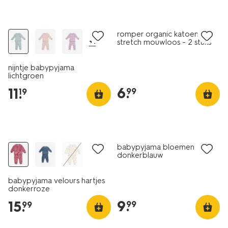
nieuw
2 stuks
romper organic katoen
+1
stretch mouwloos - 2 stuks
wit
nijntje babypyjama
lichtgroen
6
.
11
.
99
19
nieuw
nieuw
babypyjama bloemen
donkerblauw
babypyjama velours hartjes
donkerroze
9
.
15
.
99
99