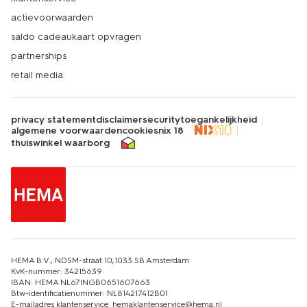
actievoorwaarden
saldo cadeaukaart opvragen
partnerships
retail media
privacy statement
disclaimer
security
toegankelijkheid
algemene voorwaarden
cookies
nix 18
thuiswinkel waarborg
HEMA B.V., NDSM-straat 10,1033 SB Amsterdam
KvK-nummer: 34215639
IBAN: HEMA NL67INGB0651607663
Btw-identificatienummer: NL814217412B01
E-mailadres klantenservice: hemaklantenservice@hema.nl