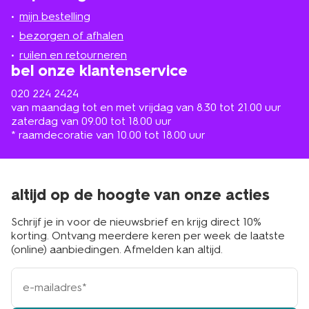
jou
mijn bestelling
in
de
bezorgen of afhalen
buurt
ruilen en retourneren
bel onze klantenservice
020 224 2424
van maandag tot en met vrijdag van 8.30 tot 21.00 uur
zaterdag van 09.00 tot 18.00 uur
* raamdecoratie van 10.00 tot 18.00 uur
altijd op de hoogte van onze acties
Schrijf je in voor de nieuwsbrief en krijg direct 10%
korting. Ontvang meerdere keren per week de laatste
(online) aanbiedingen. Afmelden kan altijd.
e-
mailadres