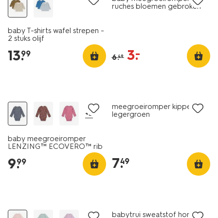
ruches bloemen gebroken
wit
baby T-shirts wafel strepen -
2 stuks olijf
3
.
–
13
.
99
6
.
49
nieuw
nieuw
meegroeiromper kippen
+3
legergroen
baby meegroeiromper
LENZING™ ECOVERO™ rib
donkergrijs
7
.
9
.
49
99
nieuw
nieuw
babytrui sweatstof hond