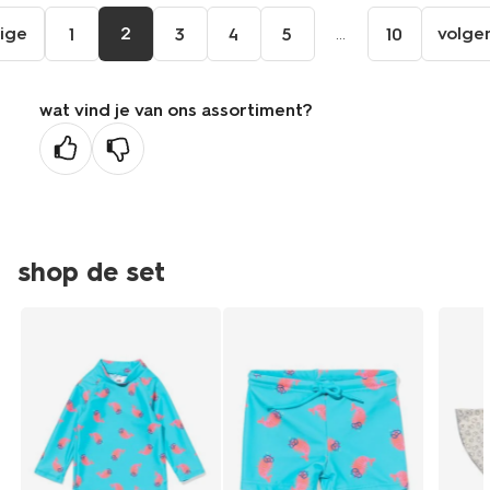
ige
2
...
volge
1
3
4
5
10
ga
aar
de
wat vind je van ons assortiment?
orige
agina
shop de set