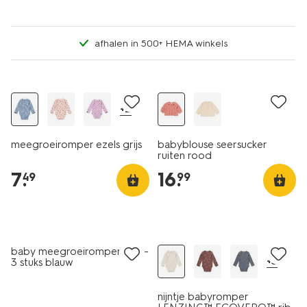
afhalen in 500+ HEMA winkels
nieuw
nieuw
+2
meegroeiromper ezels grijs
babyblouse seersucker
ruiten rood
7
.
16
.
49
99
3 stuks
sale
nieuw
baby meegroeirompers rib -
+3
3 stuks blauw
nijntje babyromper