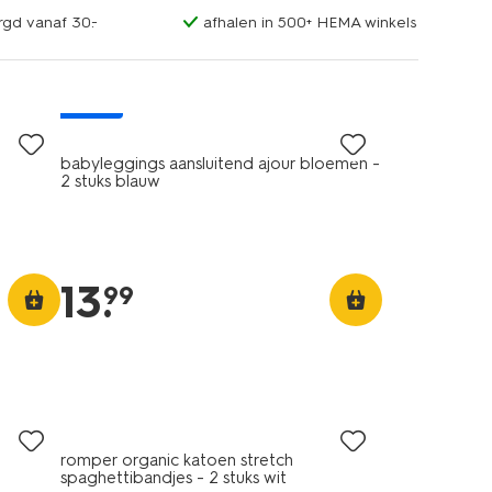
rgd vanaf 30.-
afhalen in 500+ HEMA winkels
nieuw
babyleggings aansluitend ajour bloemen -
2 stuks blauw
13
.
99
2 stuks
romper organic katoen stretch
spaghettibandjes - 2 stuks wit