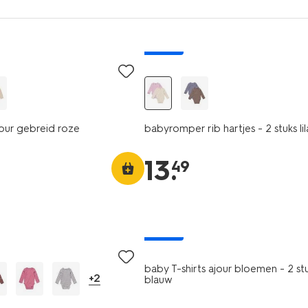
nieuw
our gebreid roze
babyromper rib hartjes - 2 stuks lil
13
.
49
nieuw
baby T-shirts ajour bloemen - 2 st
+2
blauw