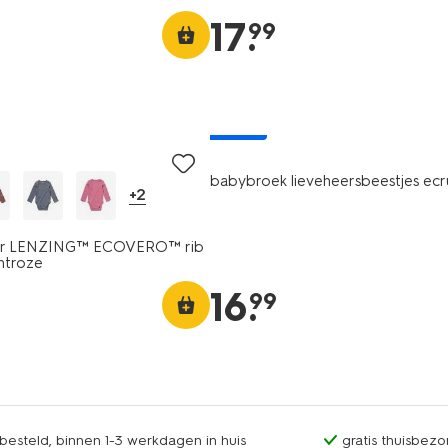
17
.
99
nieuw
babybroek lieveheersbeestjes ecr
+2
r LENZING™ ECOVERO™ rib
htroze
16
.
99
esteld, binnen 1-3 werkdagen in huis
gratis thuisbezo