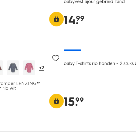
babyvest ajour gebreid zand
14
.
99
nieuw
baby T-shirts rib honden - 2 stuks
+2
byromper LENZING™
rib wit
15
.
99