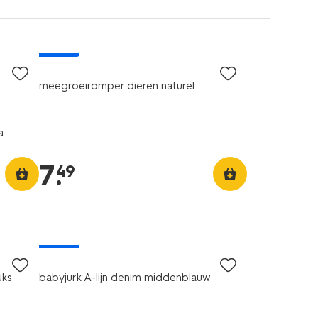
nieuw
meegroeiromper dieren naturel
a
7
.
49
nieuw
uks
babyjurk A-lijn denim middenblauw