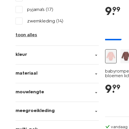
9
.
99
pyjama's
(17)
zwemkleding
(14)
toon alles
nieuw
kleur
babyrompe
materiaal
bloemen lic
9
.
99
mouwlengte
meegroeikleding
vandaag b