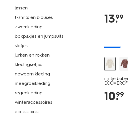
jassen
13
.
99
t-shirts en blouses
zwemkleding
boxpakjes en jumpsuits
nieuw
slofjes
jurken en rokken
kledingsetjes
newborn kleding
nijntje ba
meegroeikleding
ECOVERO™ 
10
.
regenkleding
99
winteraccessoires
accessoires