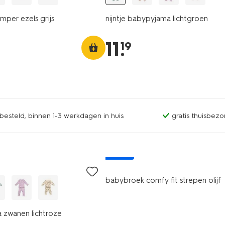
per ezels grijs
nijntje babypyjama lichtgroen
11
.
19
esteld, binnen 1-3 werkdagen in huis
gratis thuisbezo
nieuw
babybroek comfy fit strepen olijf
 zwanen lichtroze