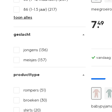
86 (1-1.5 jaar)
(217)
meegroeirom
toon alles
7
.
49
geslacht
jongens
(136)
vandaag b
meisjes
(157)
producttype
nieuw
rompers
(51)
broeken
(30)
babypyjama
shirts
(20)