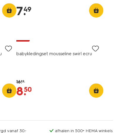
7
.
49
sale
u
babykledingset mousseline swirl ecru
16
.
99
8
.
50
rgd vanaf 30.-
afhalen in 500+ HEMA winkels