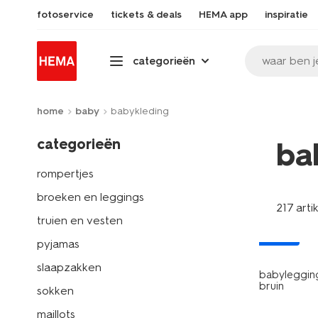
fotoservice
tickets & deals
HEMA app
inspiratie
waar ben j
categorieën
home
baby
babykleding
categorieën
ba
rompertjes
broeken en leggings
217 arti
truien en vesten
nieuw
pyjamas
slaapzakken
babylegging
bruin
sokken
maillots