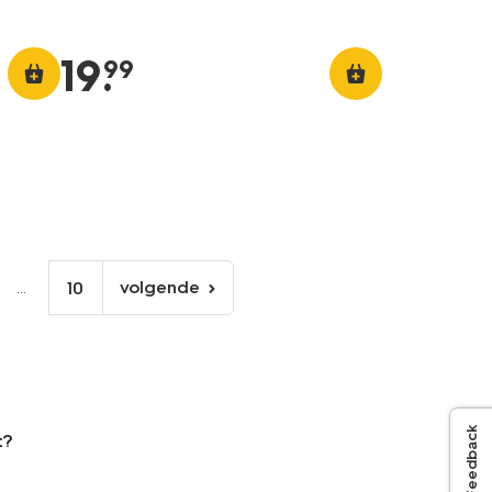
19
.
99
...
volgende
10
volgende
pagina
Feedback
t?