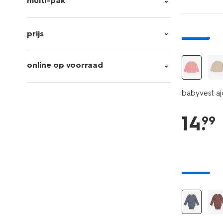
multi-pak
prijs
nieuw
online op voorraad
babyvest aj
14
.
99
nieuw