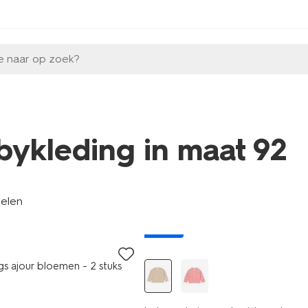
e naar op zoek?
bykleding in maat 92
kelen
nieuw
s ajour bloemen - 2 stuks