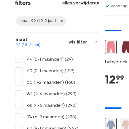
filters
alles verwijderen
vandaag b
maat:
92 (1.5-2 jaar)
nieuw
maat
wis filter
92 (1.5-2 jaar)
44 (0-1 maanden)
(29)
babybroek c
50 (0-1 maanden)
(159)
12
.
99
56 (1-2 maanden)
(160)
62 (2-4 maanden)
(290)
68 (4-6 maanden)
(292)
nieuw
74 (6-9 maanden)
(295)
80 (9-12 maanden)
(267)