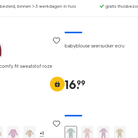
esteld, binnen 1-3 werkdagen in huis
gratis thuisbezo
nieuw
babyblouse seersucker ecru
omfy fit sweatstof roze
16
.
99
nieuw
+1