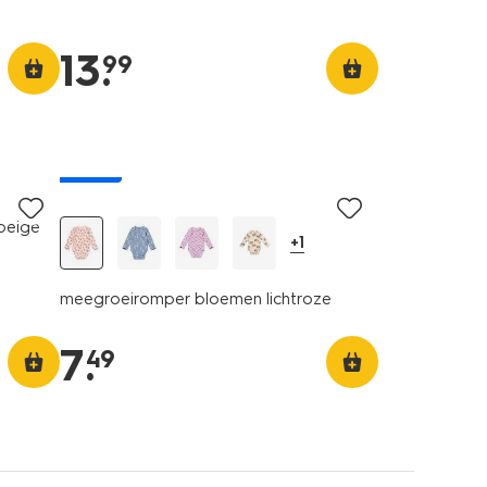
13
.
99
nieuw
 beige
+1
meegroeiromper bloemen lichtroze
7
.
49