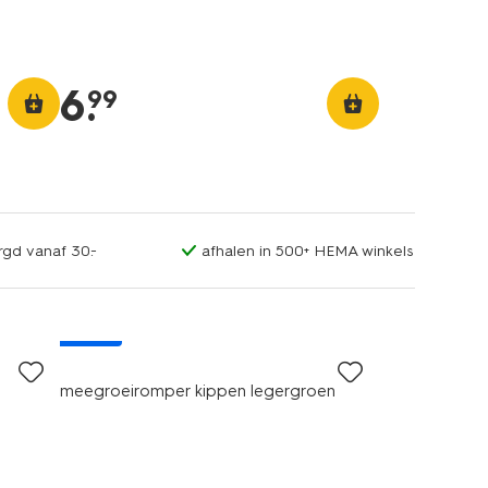
6
.
99
rgd vanaf 30.-
afhalen in 500+ HEMA winkels
nieuw
meegroeiromper kippen legergroen