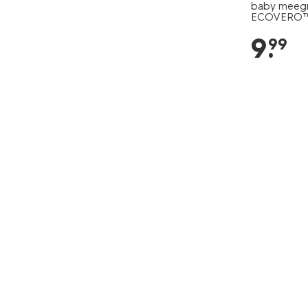
baby meeg
ECOVERO™ r
9
.
99