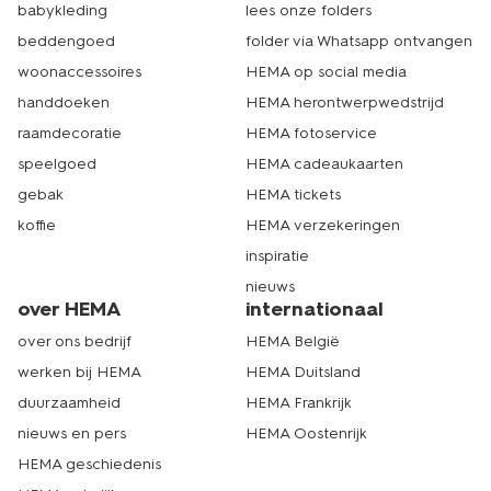
babykleding
lees onze folders
beddengoed
folder via Whatsapp ontvangen
woonaccessoires
HEMA op social media
handdoeken
HEMA herontwerpwedstrijd
raamdecoratie
HEMA fotoservice
speelgoed
HEMA cadeaukaarten
gebak
HEMA tickets
koffie
HEMA verzekeringen
inspiratie
nieuws
over HEMA
internationaal
over ons bedrijf
HEMA België
werken bij HEMA
HEMA Duitsland
duurzaamheid
HEMA Frankrijk
nieuws en pers
HEMA Oostenrijk
HEMA geschiedenis