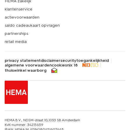
HEMA zakelijk
klantenservice
actievoorwaarden
saldo cadeaukaart opvragen
partnerships
retail media
privacy statement
disclaimer
security
toegankelijkheid
algemene voorwaarden
cookies
nix 18
thuiswinkel waarborg
HEMA B.V., NDSM-straat 10,1033 SB Amsterdam
KvK-nummer: 34215639
IBAN: HEMA NL67INGB0651607663