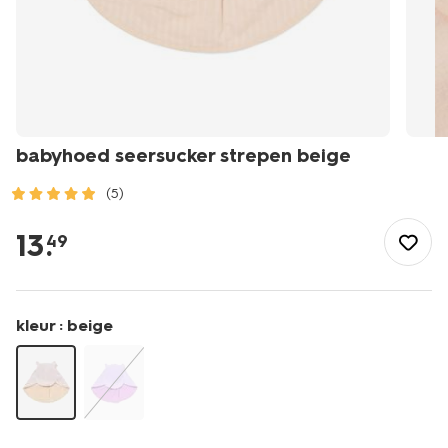
babyhoed seersucker strepen beige
(5)
/baby/babykleding/baby-
accessoires/babyhoed-
13
.
49
seersucker-
strepen-
beige-
33200550BEIGE.html
kleur :
beige