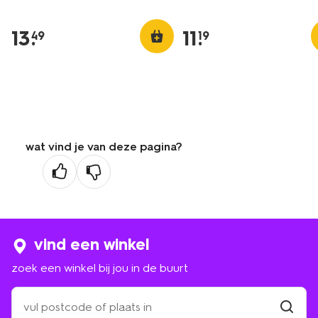
13
.
11
.
49
19
wat vind je van deze pagina?
vind een winkel
zoek een winkel bij jou in de buurt
zoek
een