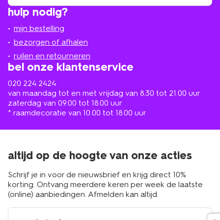
winkel
vind
hulp nodig?
winkel
bij
jou
mijn bestelling
in
de
bezorgen of afhalen
buurt
ruilen en retourneren
bel onze klantenservice
020 224 2424
van maandag tot en met vrijdag van 8.30 tot 21.00 uur
zaterdag van 09.00 tot 18.00 uur
* raamdecoratie van 10.00 tot 18.00 uur
altijd op de hoogte van onze acties
Schrijf je in voor de nieuwsbrief en krijg direct 10%
korting. Ontvang meerdere keren per week de laatste
(online) aanbiedingen. Afmelden kan altijd.
e-