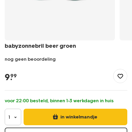
babyzonnebril beer groen
nog geen beoordeling
/baby/babykleding/baby-
badpakken-
9
.
99
zwembroeken/accessoires/babyzonnebril-
beer-
groen-
12500358.html
voor 22:00 besteld, binnen 1-3 werkdagen in huis
in winkelmandje
1