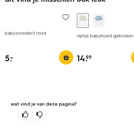
laag geprijsd
babyzonnebril rond
nijntje babyhoed gebroken
5
.
14
.
–
99
wat vind je van deze pagina?