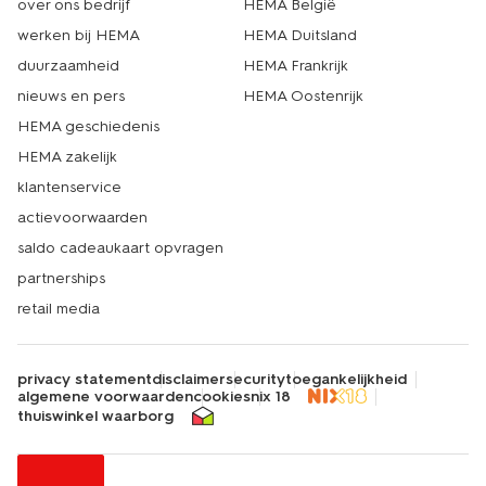
over ons bedrijf
HEMA België
werken bij HEMA
HEMA Duitsland
duurzaamheid
HEMA Frankrijk
nieuws en pers
HEMA Oostenrijk
HEMA geschiedenis
HEMA zakelijk
klantenservice
actievoorwaarden
saldo cadeaukaart opvragen
partnerships
retail media
privacy statement
disclaimer
security
toegankelijkheid
algemene voorwaarden
cookies
nix 18
thuiswinkel waarborg