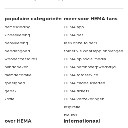
populaire categorieën
meer voor HEMA fans
dameskleding
HEMA app
kinderkleding
HEMA pas
babykleding
lees onze folders
beddengoed
folder via Whatsapp ontvangen
woonaccessoires
HEMA op social media
handdoeken
HEMA herontwerpwedstrijd
raamdecoratie
HEMA fotoservice
speelgoed
HEMA cadeaukaarten
gebak
HEMA tickets
koffie
HEMA verzekeringen
inspiratie
nieuws
over HEMA
internationaal