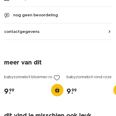
nog geen beoordeling
contactgegevens
meer van dit
babyzonnebril bloemen roze
babyzonnebril rond roze
9
.
9
.
99
99
dit vind je misschien ook leuk