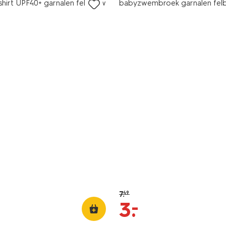
irt UPF40+ garnalen felblauw
babyzwembroek garnalen fel
7
.
49
–
3
.