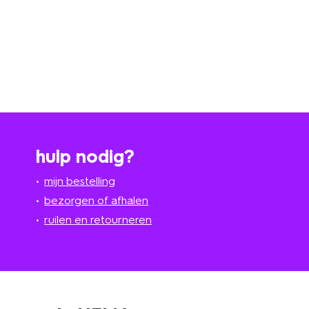
hulp nodig?
mijn bestelling
bezorgen of afhalen
ruilen en retourneren