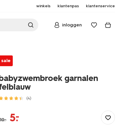
winkels
klantenpas
klantenservice
inloggen
sale
babyzwembroek garnalen
felblauw
(4)
/baby/babykleding/baby-
badpakken-
–
5
.
zwembroeken/babyzwembroek-
10
.
–
garnalen-