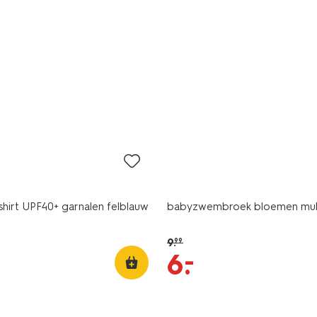
korting
irt UPF40+ garnalen felblauw
babyzwembroek bloemen mul
9
.
99
–
6
.