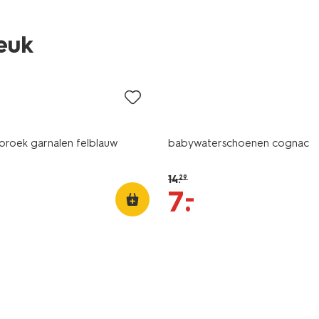
leuk
sale
oek garnalen felblauw
babywaterschoenen cognac
14
.
29
–
7
.