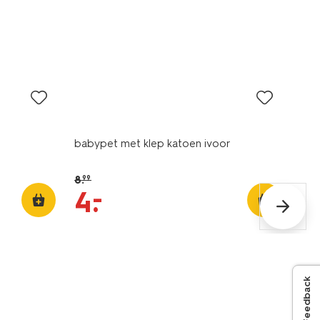
korting
babypet met klep katoen ivoor
8
.
99
–
4
.
Feedback