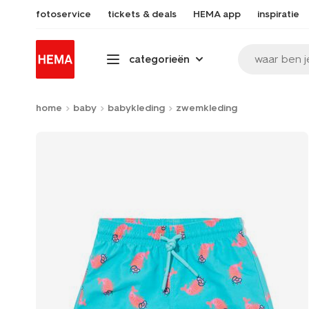
fotoservice
tickets & deals
HEMA app
inspiratie
waar ben j
categorieën
home
baby
babykleding
zwemkleding