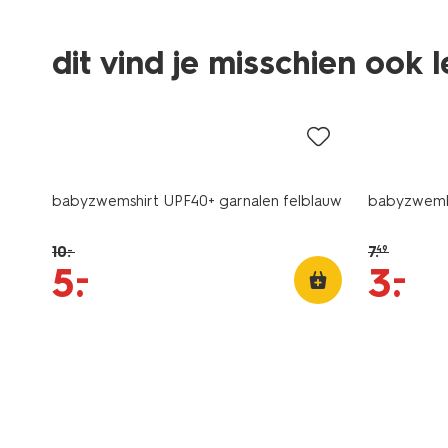
dit vind je misschien ook 
sale
sale
babyzwemshirt UPF40+ garnalen felblauw
babyzwembr
10
.
7
.
–
49
–
–
5
.
3
.