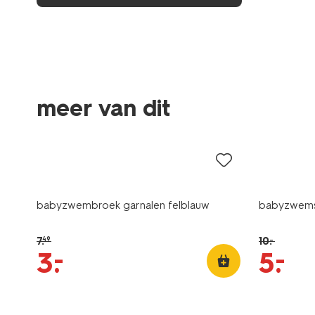
meer van dit
sale
sale
babyzwembroek garnalen felblauw
babyzwemsh
7
.
10
.
–
49
–
–
3
.
5
.