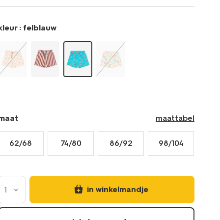
felblauw-
33200705BRIGHTBLUE.html
kleur :
felblauw
maat
maattabel
62/68
74/80
86/92
98/104
in winkelmandje
1