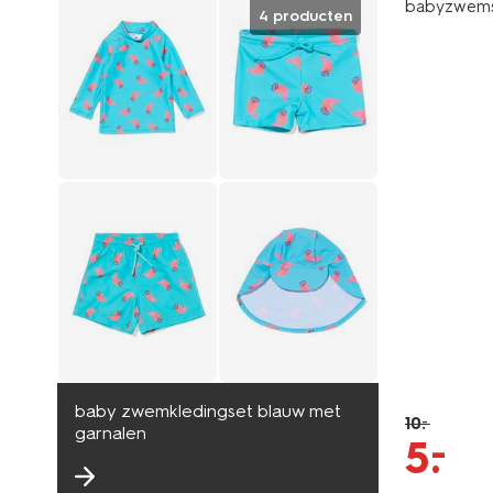
babyzwemsh
4 producten
baby zwemkledingset blauw met
10
.
–
garnalen
–
5
.