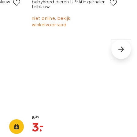
blauw
babyhoed dieren UPF40+ garnalen
felblauw
niet online, bekijk
winkelvoorraad
8
.
24
–
3
.