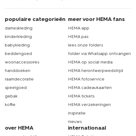
populaire categorieën
meer voor HEMA fans
dameskleding
HEMA app
kinderkleding
HEMA pas
babykleding
lees onze folders
beddengoed
folder via Whatsapp ontvangen
woonaccessoires
HEMA op social media
handdoeken
HEMA herontwerpwedstrijd
raamdecoratie
HEMA fotoservice
speelgoed
HEMA cadeaukaarten
gebak
HEMA tickets
koffie
HEMA verzekeringen
inspiratie
nieuws
over HEMA
internationaal