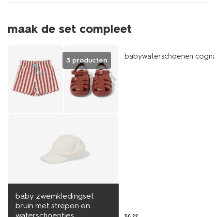
maak de set compleet
sale
babywaterschoenen cogna
3 producten
baby zwemkledingset
bruin met strepen en
waterschoentjes
14
.
29