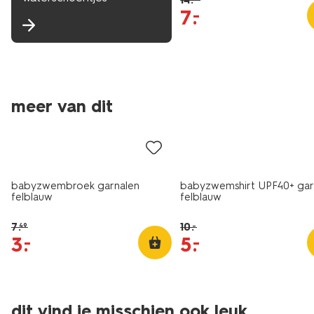
7
.
–
meer van dit
sale
sale
babyzwembroek garnalen
babyzwemshirt UPF40+ gar
felblauw
felblauw
7
.
10
.
–
49
3
.
5
.
–
–
dit vind je misschien ook leuk