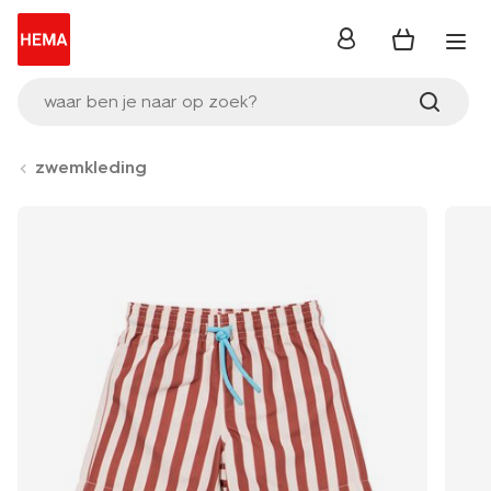
inloggen
waar ben je naar op zoek?
zwemkleding