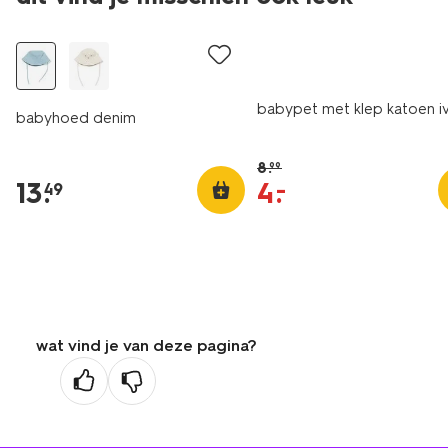
korting
babypet met klep katoen i
babyhoed denim
8
.
99
13
.
4
.
–
49
wat vind je van deze pagina?