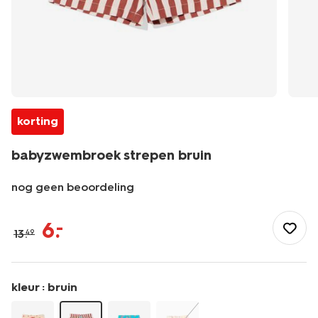
korting
babyzwembroek strepen bruin
nog geen beoordeling
/baby/babykleding/baby-
badpakken-
6
.
–
13
.
49
zwembroeken/babyzwembroek-
strepen-
bruin-
33200710BROWN.html
kleur :
bruin