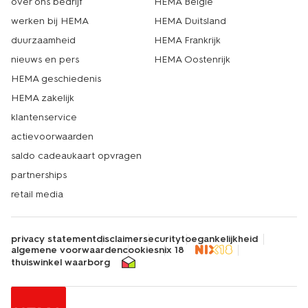
over ons bedrijf
HEMA België
werken bij HEMA
HEMA Duitsland
duurzaamheid
HEMA Frankrijk
nieuws en pers
HEMA Oostenrijk
HEMA geschiedenis
HEMA zakelijk
klantenservice
actievoorwaarden
saldo cadeaukaart opvragen
partnerships
retail media
privacy statement
disclaimer
security
toegankelijkheid
algemene voorwaarden
cookies
nix 18
thuiswinkel waarborg