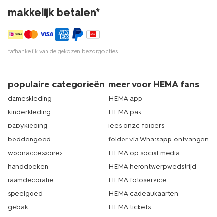
makkelijk betalen*
*afhankelijk van de gekozen bezorgopties
populaire categorieën
meer voor HEMA fans
dameskleding
HEMA app
kinderkleding
HEMA pas
babykleding
lees onze folders
beddengoed
folder via Whatsapp ontvangen
woonaccessoires
HEMA op social media
handdoeken
HEMA herontwerpwedstrijd
raamdecoratie
HEMA fotoservice
speelgoed
HEMA cadeaukaarten
gebak
HEMA tickets