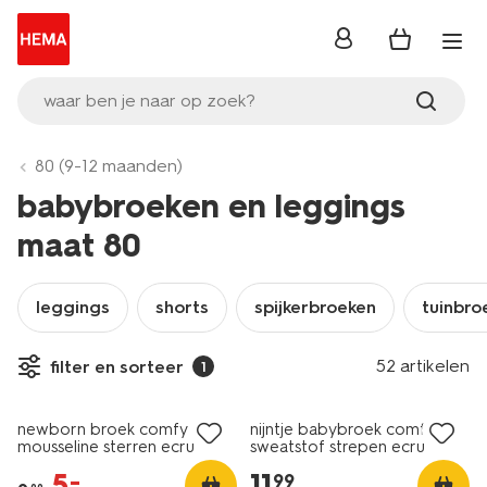
inloggen
waar ben je naar op zoek?
80 (9-12 maanden)
babybroeken en leggings
maat 80
leggings
shorts
spijkerbroeken
tuinbro
52 artikelen
filter en sorteer
1
sale
nieuw
newborn broek comfy fit
nijntje babybroek comfy fit
mousseline sterren ecru
sweatstof strepen ecru
5
.
11
.
–
99