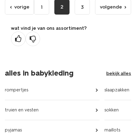
vorige
2
volgende
1
3
ga
volgende
naar
pagina
de
wat vind je van ons assortiment?
vorige
pagina
alles in babykleding
bekijk alles
rompertjes
slaapzakken
truien en vesten
sokken
pyjamas
maillots