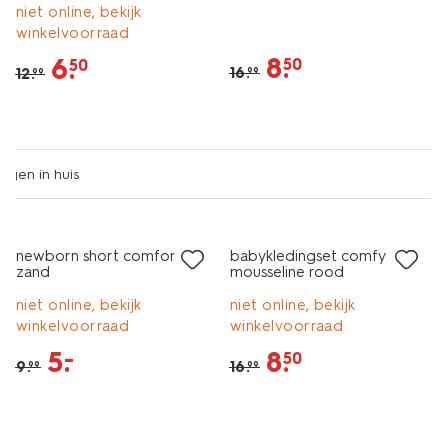
niet online, bekijk
winkelvoorraad
8
.
6
.
50
50
16
.
12
.
99
99
sale
sale
newborn short comfort fit
babykledingset comfy fit
zand
mousseline rood
niet online, bekijk
niet online, bekijk
winkelvoorraad
winkelvoorraad
5
.
8
.
–
50
9
.
16
.
99
99
sale
sale