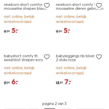
newborn short comfort fit
newborn short comfy fit
mousseline strepen blauw
mousseline dieren gebroken
wit
niet online, bekijk
niet online, bekijk
winkelvoorraad
winkelvoorraad
5
.
5
.
–
–
9
.
9
.
99
99
sale
sale
babyshort comfy fit
babyleggings rib bloemen -
sweatstof strepen ecru
2 stuks roze
niet online, bekijk
niet online, bekijk
winkelvoorraad
winkelvoorraad
6
.
7
.
–
–
11
.
13
.
99
99
pagina 2 van 3