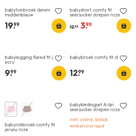
babytuinbroek denim
babyshort comfy fit
middenblauw
seersucker strepen roze
19
.
3
.
99
90
12
.
99
nieuw
nieuw
babylegging flared fit jersey
babybroek comfy fit denim
ecru
9
.
12
.
99
99
sale
sale
babykledingset A-lijn
seersucker strepen roze
niet online, bekijk
babyrokbroek comfy fit
winkelvoorraad
jersey roze