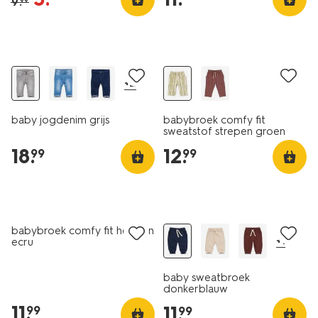
9
.
99
nieuw
+2
baby jogdenim grijs
babybroek comfy fit
sweatstof strepen groen
18
.
12
.
99
99
nieuw
babybroek comfy fit honden
+1
ecru
baby sweatbroek
donkerblauw
11
.
11
.
99
99