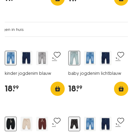
+2
+2
kinder jogdenim blauw
baby jogdenim lichtblauw
18
.
18
.
99
99
+1
+2