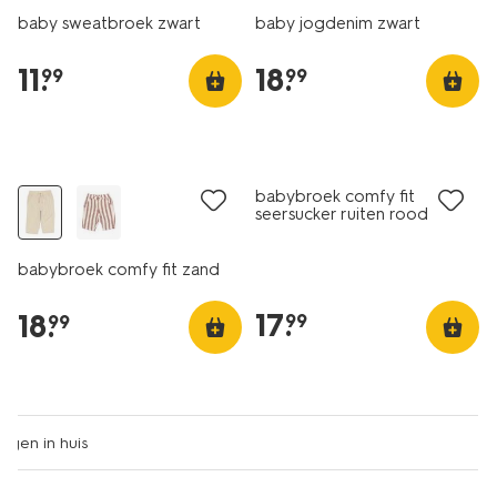
baby sweatbroek zwart
baby jogdenim zwart
11
.
18
.
99
99
nieuw
nieuw
babybroek comfy fit
seersucker ruiten rood
babybroek comfy fit zand
17
.
18
.
99
99
nieuw
sale