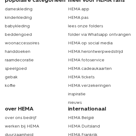
populaire categorieën
meer voor HEMA fans
dameskleding
HEMA app
kinderkleding
HEMA pas
babykleding
lees onze folders
beddengoed
folder via Whatsapp ontvangen
woonaccessoires
HEMA op social media
handdoeken
HEMA herontwerpwedstrijd
raamdecoratie
HEMA fotoservice
speelgoed
HEMA cadeaukaarten
gebak
HEMA tickets
koffie
HEMA verzekeringen
inspiratie
nieuws
over HEMA
internationaal
over ons bedrijf
HEMA België
werken bij HEMA
HEMA Duitsland
duurzaamheid
HEMA Frankrijk