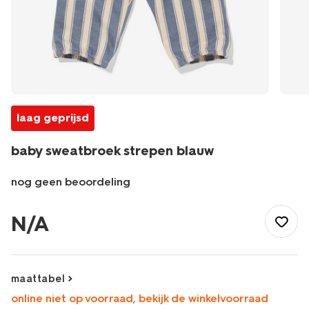
laag geprijsd
baby sweatbroek strepen blauw
nog geen beoordeling
/baby/babykleding/baby-
broeken/baby-
N/A
sweatbroek-
strepen-
blauw-
33183670BLUE.html
maattabel
online niet op voorraad, bekijk de winkelvoorraad