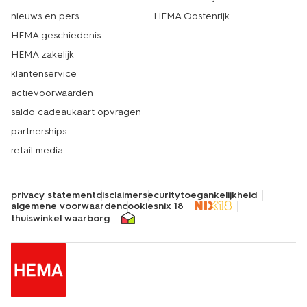
nieuws en pers
HEMA Oostenrijk
HEMA geschiedenis
HEMA zakelijk
klantenservice
actievoorwaarden
saldo cadeaukaart opvragen
partnerships
retail media
privacy statement
disclaimer
security
toegankelijkheid
algemene voorwaarden
cookies
nix 18
thuiswinkel waarborg