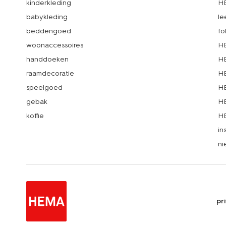
kinderkleding
H
babykleding
le
beddengoed
fo
woonaccessoires
HE
handdoeken
HE
raamdecoratie
HE
speelgoed
HE
gebak
HE
koffie
HE
in
ni
pr