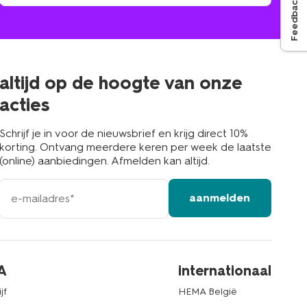
Feedback
winkel
vind
winkel
bij
jou
in
de
buurt
altijd op de hoogte van onze
acties
Schrijf je in voor de nieuwsbrief en krijg direct 10%
korting. Ontvang meerdere keren per week de laatste
(online) aanbiedingen. Afmelden kan altijd.
e-
aanmelden
mailadres
A
internationaal
jf
HEMA België