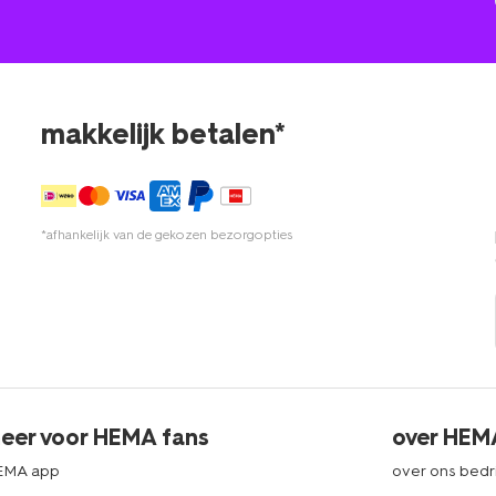
makkelijk betalen*
*afhankelijk van de gekozen bezorgopties
eer voor HEMA fans
over HEM
EMA app
over ons bedri