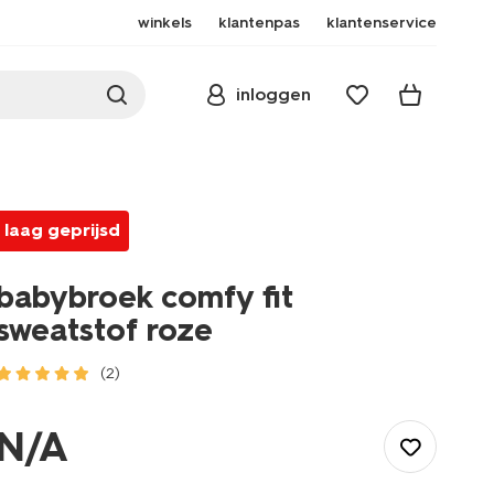
winkels
klantenpas
klantenservice
inloggen
laag geprijsd
babybroek comfy fit
sweatstof roze
(2)
/baby/babykleding/baby-
broeken/babybroek-
N/A
comfy-
fit-