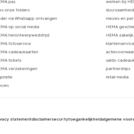
EMA pas
werken bij H
es onze folders
duurzaamhei
lder via Whatsapp ontvangen
nieuws en per
MA op social media
HEMA geschie
MA herontwerpwedstrijd
HEMA zakelijk
MA fotoservice
klantenservic
MA cadeaukaarten
actievoorwaa
MA tickets
saldo cadeau
MA verzekeringen
partnerships
spiratie
retail media
euws
ivacy statement
disclaimer
security
toegankelijkheid
algemene voor