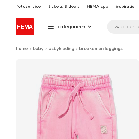
fotoservice
tickets & deals
HEMA app
inspiratie
waar ben j
categorieën
home
baby
babykleding
broeken en leggings