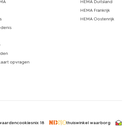
EMA
HEMA Duitsland
d
HEMA Frankrijk
s
HEMA Oostenrijk
denis
e
rden
kaart opvragen
waarden
cookies
nix 18
thuiswinkel waarborg