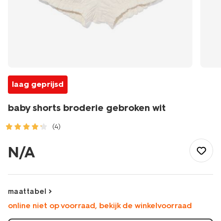
laag geprijsd
baby shorts broderie gebroken wit
(4)
/baby/babykleding/baby-
broeken/kort/baby-
N/A
shorts-
broderie-
gebroken-
wit-
maattabel
33044250OFFWHITE.html
online niet op voorraad, bekijk de winkelvoorraad