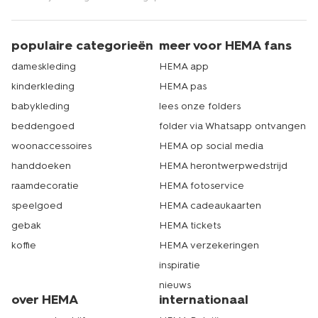
populaire categorieën
meer voor HEMA fans
dameskleding
HEMA app
kinderkleding
HEMA pas
babykleding
lees onze folders
beddengoed
folder via Whatsapp ontvangen
woonaccessoires
HEMA op social media
handdoeken
HEMA herontwerpwedstrijd
raamdecoratie
HEMA fotoservice
speelgoed
HEMA cadeaukaarten
gebak
HEMA tickets
koffie
HEMA verzekeringen
inspiratie
nieuws
over HEMA
internationaal