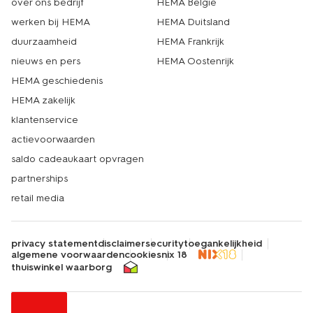
over ons bedrijf
HEMA België
werken bij HEMA
HEMA Duitsland
duurzaamheid
HEMA Frankrijk
nieuws en pers
HEMA Oostenrijk
HEMA geschiedenis
HEMA zakelijk
klantenservice
actievoorwaarden
saldo cadeaukaart opvragen
partnerships
retail media
privacy statement
disclaimer
security
toegankelijkheid
algemene voorwaarden
cookies
nix 18
thuiswinkel waarborg