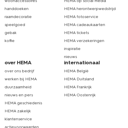
woonaccessoires
HEMA op social media
handdoeken
HEMA herontwerpwedstrijd
raamdecoratie
HEMA fotoservice
speelgoed
HEMA cadeaukaarten
gebak
HEMA tickets
koffie
HEMA verzekeringen
inspiratie
nieuws
over HEMA
internationaal
over ons bedrijf
HEMA België
werken bij HEMA
HEMA Duitsland
duurzaamheid
HEMA Frankrijk
nieuws en pers
HEMA Oostenrijk
HEMA geschiedenis
HEMA zakelijk
klantenservice
actievoorwaarden