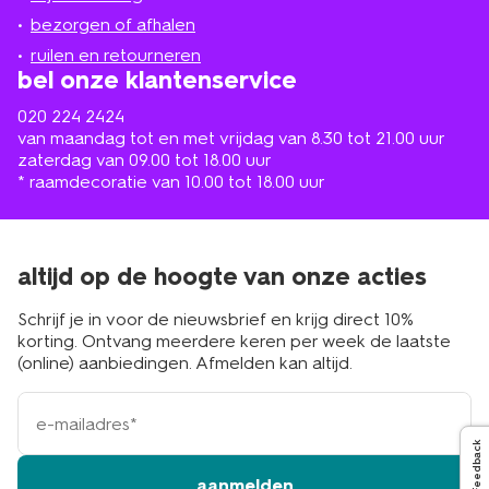
in
de
bezorgen of afhalen
buurt
ruilen en retourneren
bel onze klantenservice
020 224 2424
van maandag tot en met vrijdag van 8.30 tot 21.00 uur
zaterdag van 09.00 tot 18.00 uur
* raamdecoratie van 10.00 tot 18.00 uur
altijd op de hoogte van onze acties
Schrijf je in voor de nieuwsbrief en krijg direct 10%
korting. Ontvang meerdere keren per week de laatste
(online) aanbiedingen. Afmelden kan altijd.
e-
mailadres
Feedback
aanmelden