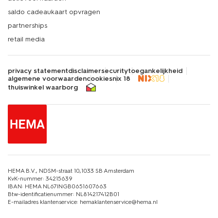
saldo cadeaukaart opvragen
partnerships
retail media
privacy statement
disclaimer
security
toegankelijkheid
algemene voorwaarden
cookies
nix 18
thuiswinkel waarborg
HEMA B.V., NDSM-straat 10,1033 SB Amsterdam
KvK-nummer: 34215639
IBAN: HEMA NL67INGB0651607663
Btw-identificatienummer: NL814217412B01
E-mailadres klantenservice: hemaklantenservice@hema.nl