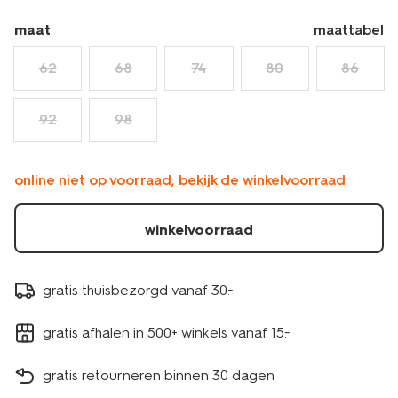
33189670ECRU.html
maat
maattabel
62
68
74
80
86
92
98
online niet op voorraad, bekijk de winkelvoorraad
winkelvoorraad
gratis thuisbezorgd vanaf 30.-
gratis afhalen in 500+ winkels vanaf 15.-
gratis retourneren binnen 30 dagen