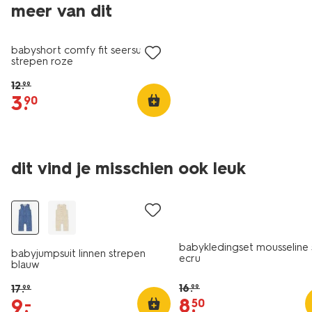
meer van dit
sale
babyshort comfy fit seersucker
strepen roze
12
.
99
3
.
90
dit vind je misschien ook leuk
sale
sale
babykledingset mousseline 
babyjumpsuit linnen strepen
ecru
blauw
16
.
17
.
99
99
8
.
9
.
–
50