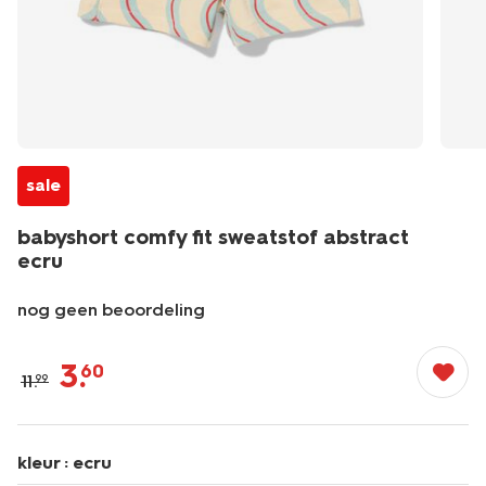
sale
babyshort comfy fit sweatstof abstract
ecru
nog geen beoordeling
/baby/babykleding/baby-
broeken/kort/babyshort-
3
.
60
11
.
99
comfy-
fit-
sweatstof-
abstract-
kleur :
ecru
ecru-