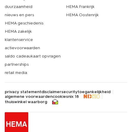
duurzaamheid
HEMA Frankrijk
nieuws en pers
HEMA Oostenrijk
HEMA geschiedenis
HEMA zakelijk
klantenservice
actievoorwaarden
saldo cadeaukaart opvragen
partnerships
retail media
privacy statement
disclaimer
security
toegankelijkheid
algemene voorwaarden
cookies
nix 18
thuiswinkel waarborg