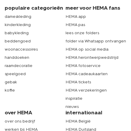
populaire categorieën
meer voor HEMA fans
dameskleding
HEMA app
kinderkleding
HEMA pas
babykleding
lees onze folders
beddengoed
folder via Whatsapp ontvangen
woonaccessoires
HEMA op social media
handdoeken
HEMA herontwerpwedstrijd
raamdecoratie
HEMA fotoservice
speelgoed
HEMA cadeaukaarten
gebak
HEMA tickets
koffie
HEMA verzekeringen
inspiratie
nieuws
over HEMA
internationaal
over ons bedrijf
HEMA België
werken bij HEMA
HEMA Duitsland