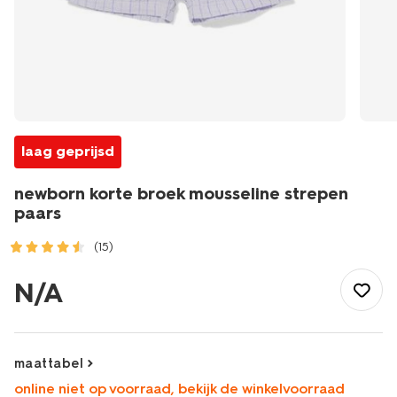
laag geprijsd
newborn korte broek mousseline strepen
paars
(15)
/baby/babykleding/baby-
broeken/kort/newborn-
N/A
korte-
broek-
mousseline-
strepen-
maattabel
paars-
online niet op voorraad, bekijk de winkelvoorraad
33420820PURPLE.html