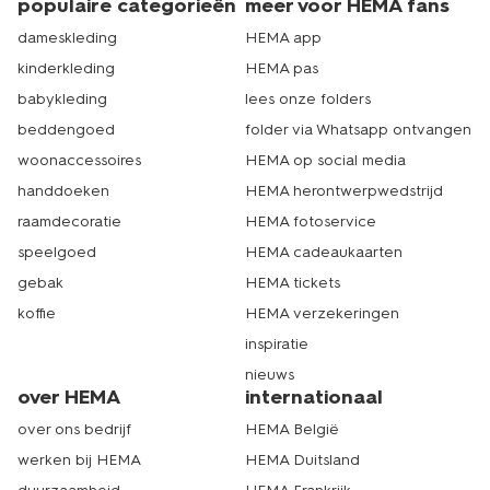
populaire categorieën
meer voor HEMA fans
dameskleding
HEMA app
kinderkleding
HEMA pas
babykleding
lees onze folders
beddengoed
folder via Whatsapp ontvangen
woonaccessoires
HEMA op social media
handdoeken
HEMA herontwerpwedstrijd
raamdecoratie
HEMA fotoservice
speelgoed
HEMA cadeaukaarten
gebak
HEMA tickets
koffie
HEMA verzekeringen
inspiratie
nieuws
over HEMA
internationaal
over ons bedrijf
HEMA België
werken bij HEMA
HEMA Duitsland