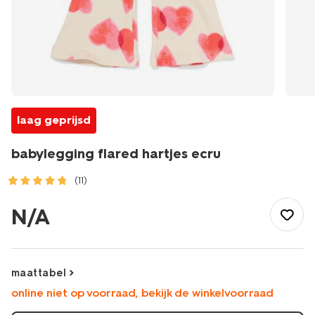
laag geprijsd
babylegging flared hartjes ecru
(11)
/baby/babykleding/baby-
broeken/leggings/babylegging-
N/A
flared-
hartjes-
ecru-
33042570ECRU.html
maattabel
online niet op voorraad, bekijk de winkelvoorraad