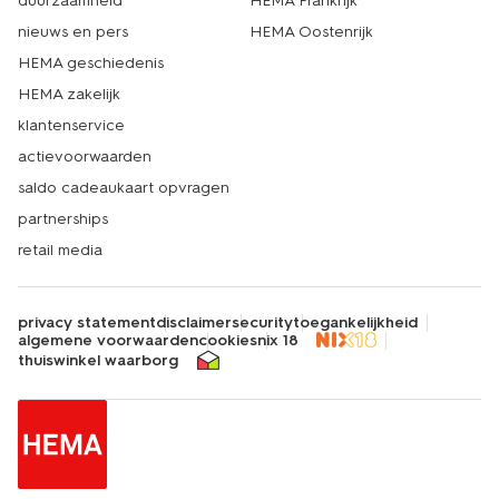
duurzaamheid
HEMA Frankrijk
nieuws en pers
HEMA Oostenrijk
HEMA geschiedenis
HEMA zakelijk
klantenservice
actievoorwaarden
saldo cadeaukaart opvragen
partnerships
retail media
privacy statement
disclaimer
security
toegankelijkheid
algemene voorwaarden
cookies
nix 18
thuiswinkel waarborg