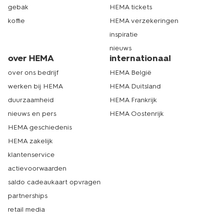
gebak
HEMA tickets
koffie
HEMA verzekeringen
inspiratie
nieuws
over HEMA
internationaal
over ons bedrijf
HEMA België
werken bij HEMA
HEMA Duitsland
duurzaamheid
HEMA Frankrijk
nieuws en pers
HEMA Oostenrijk
HEMA geschiedenis
HEMA zakelijk
klantenservice
actievoorwaarden
saldo cadeaukaart opvragen
partnerships
retail media