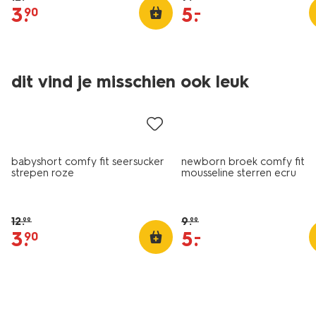
3
.
5
.
–
90
dit vind je misschien ook leuk
sale
sale
babyshort comfy fit seersucker
newborn broek comfy fit
strepen roze
mousseline sterren ecru
12
.
9
.
99
99
3
.
5
.
–
90