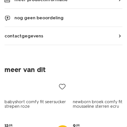
nog geen beoordeling
contactgegevens
meer van dit
sale
sale
babyshort comfy fit seersucker
newborn broek comfy fit
strepen roze
mousseline sterren ecru
12
.
9
.
99
99