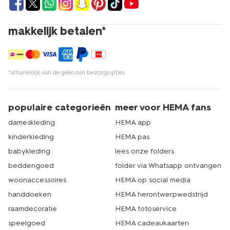
makkelijk betalen*
*afhankelijk van de gekozen bezorgopties
populaire categorieën
meer voor HEMA fans
dameskleding
HEMA app
kinderkleding
HEMA pas
babykleding
lees onze folders
beddengoed
folder via Whatsapp ontvangen
woonaccessoires
HEMA op social media
handdoeken
HEMA herontwerpwedstrijd
raamdecoratie
HEMA fotoservice
speelgoed
HEMA cadeaukaarten