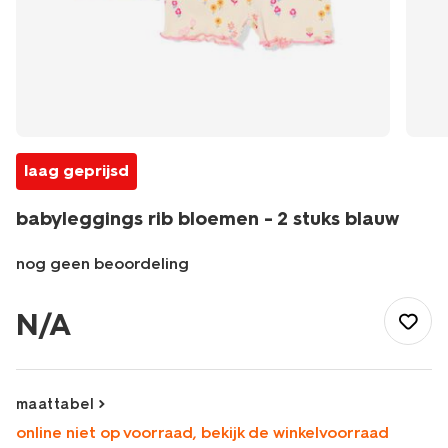
laag geprijsd
babyleggings rib bloemen - 2 stuks blauw
nog geen beoordeling
/baby/babykleding/baby-
broeken/leggings/babyleggings-
N/A
rib-
bloemen-
-
-2-
maattabel
stuks-
online niet op voorraad, bekijk de winkelvoorraad
blauw-