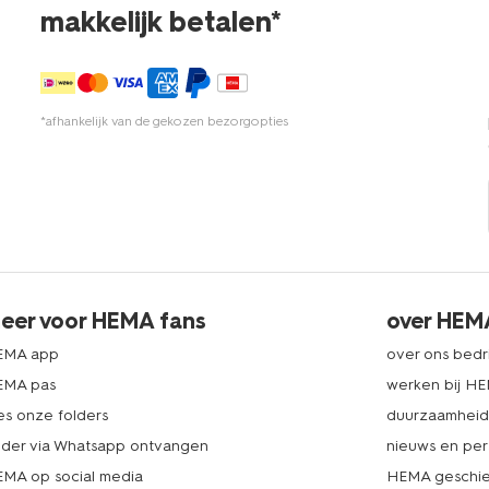
makkelijk betalen*
*afhankelijk van de gekozen bezorgopties
eer voor HEMA fans
over HEM
EMA app
over ons bedri
EMA pas
werken bij H
es onze folders
duurzaamhei
lder via Whatsapp ontvangen
nieuws en per
MA op social media
HEMA geschie