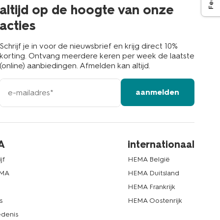
buurt
altijd op de hoogte van onze
acties
Schrijf je in voor de nieuwsbrief en krijg direct 10%
korting. Ontvang meerdere keren per week de laatste
(online) aanbiedingen. Afmelden kan altijd.
e-
aanmelden
mailadres
A
internationaal
jf
HEMA België
EMA
HEMA Duitsland
d
HEMA Frankrijk
s
HEMA Oostenrijk
denis