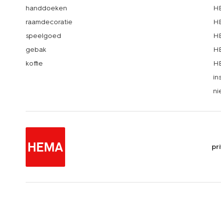
handdoeken
HE
raamdecoratie
HE
speelgoed
HE
gebak
HE
koffie
HE
in
ni
pr