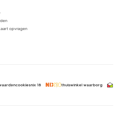
e
rden
kaart opvragen
waarden
cookies
nix 18
thuiswinkel waarborg