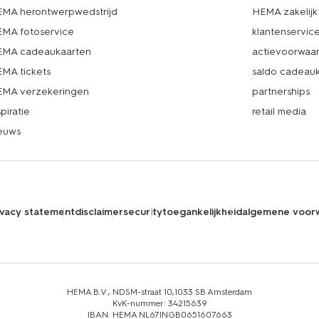
MA herontwerpwedstrijd
HEMA zakelijk
MA fotoservice
klantenservic
MA cadeaukaarten
actievoorwaa
MA tickets
saldo cadeau
MA verzekeringen
partnerships
spiratie
retail media
euws
ivacy statement
disclaimer
security
toegankelijkheid
algemene voor
HEMA B.V., NDSM-straat 10,1033 SB Amsterdam
KvK-nummer: 34215639
IBAN: HEMA NL67INGB0651607663