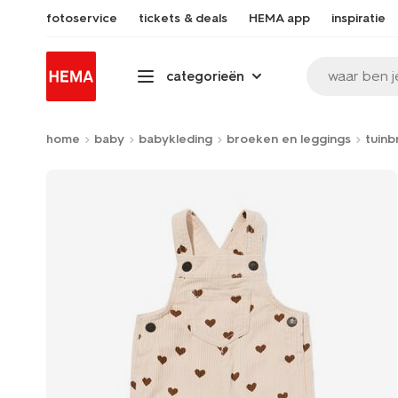
fotoservice
tickets & deals
HEMA app
inspiratie
waar ben j
categorieën
home
baby
babykleding
broeken en leggings
tuin