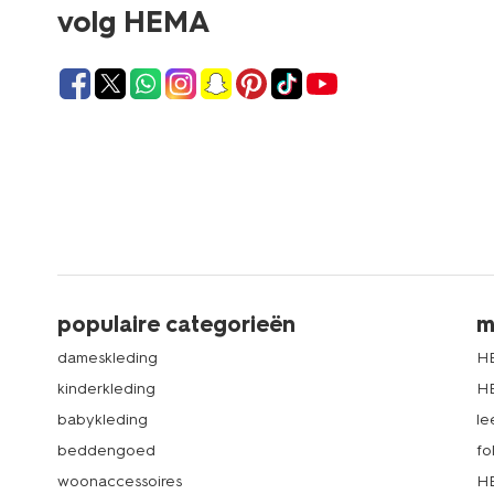
volg HEMA
populaire categorieën
m
dameskleding
H
kinderkleding
H
babykleding
le
beddengoed
fo
woonaccessoires
HE