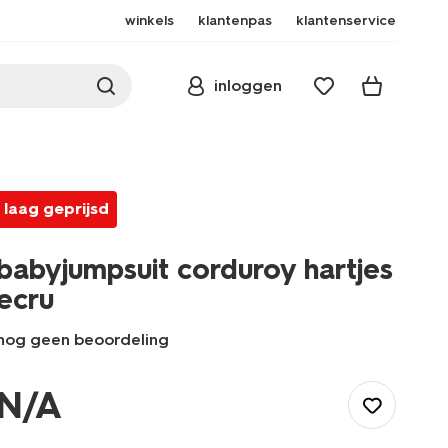
winkels
klantenpas
klantenservice
inloggen
laag geprijsd
babyjumpsuit corduroy hartjes
ecru
nog geen beoordeling
/baby/babykleding/baby-
broeken/tuinbroeken/babyjumpsuit-
N/A
corduroy-
hartjes-