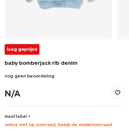
laag geprijsd
baby bomberjack rib denim
nog geen beoordeling
/baby/babykleding/baby-
jassen/baby-
N/A
bomberjack-
rib-
denim-
33179970DENIM.html
maattabel
online niet op voorraad, bekijk de winkelvoorraad