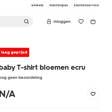
winkels
klantenpas
klantenservice
inloggen
laag geprijsd
baby T-shirt bloemen ecru
nog geen beoordeling
/baby/babykleding/baby-
t-
N/A
shirt-
blouses/baby-
t-
shirt-