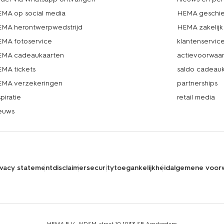
MA op social media
HEMA geschie
MA herontwerpwedstrijd
HEMA zakelijk
MA fotoservice
klantenservic
MA cadeaukaarten
actievoorwaa
MA tickets
saldo cadeau
MA verzekeringen
partnerships
spiratie
retail media
euws
ivacy statement
disclaimer
security
toegankelijkheid
algemene voor
HEMA B.V., NDSM-straat 10,1033 SB Amsterdam