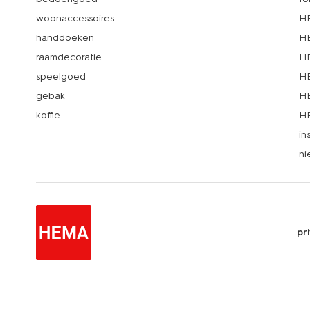
woonaccessoires
HE
handdoeken
HE
raamdecoratie
HE
speelgoed
HE
gebak
HE
koffie
HE
in
ni
pr