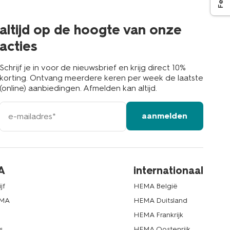
de
buurt
altijd op de hoogte van onze
acties
Schrijf je in voor de nieuwsbrief en krijg direct 10%
korting. Ontvang meerdere keren per week de laatste
(online) aanbiedingen. Afmelden kan altijd.
e-
aanmelden
mailadres
A
internationaal
jf
HEMA België
EMA
HEMA Duitsland
d
HEMA Frankrijk
s
HEMA Oostenrijk