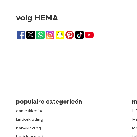
volg HEMA
populaire categorieën
m
dameskleding
H
kinderkleding
H
babykleding
le
beddengoed
fo