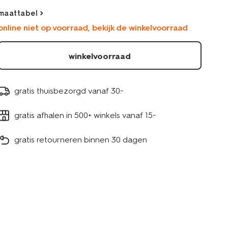
bloemen-
maattabel
ecru-
online niet op voorraad, bekijk de winkelvoorraad
33089560ECRU.html
winkelvoorraad
gratis thuisbezorgd vanaf 30.-
gratis afhalen in 500+ winkels vanaf 15.-
gratis retourneren binnen 30 dagen