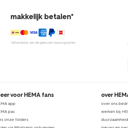
makkelijk betalen*
*afhankelijk van de gekozen bezorgopties
eer voor HEMA fans
over HEM
EMA app
over ons bedri
EMA pas
werken bij H
es onze folders
duurzaamhei
lder via Whatsapp ontvangen
nieuws en per