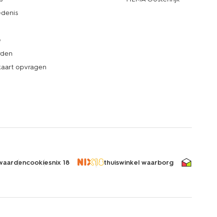
denis
e
rden
kaart opvragen
waarden
cookies
nix 18
thuiswinkel waarborg