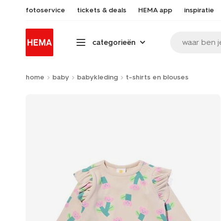
fotoservice
tickets & deals
HEMA app
inspiratie
waar ben j
categorieën
home
baby
babykleding
t-shirts en blouses