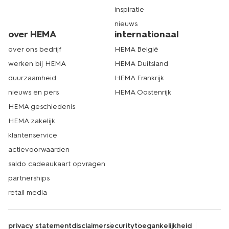
inspiratie
nieuws
over HEMA
internationaal
over ons bedrijf
HEMA België
werken bij HEMA
HEMA Duitsland
duurzaamheid
HEMA Frankrijk
nieuws en pers
HEMA Oostenrijk
HEMA geschiedenis
HEMA zakelijk
klantenservice
actievoorwaarden
saldo cadeaukaart opvragen
partnerships
retail media
privacy statement
disclaimer
security
toegankelijkheid