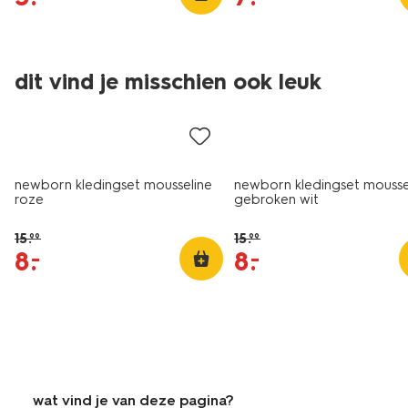
dit vind je misschien ook leuk
sale
sale
newborn kledingset mousseline
newborn kledingset mousse
roze
gebroken wit
15
.
15
.
99
99
8
.
8
.
–
–
wat vind je van deze pagina?