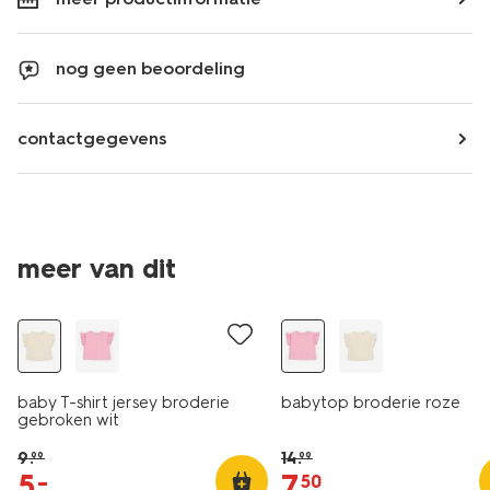
nog geen beoordeling
contactgegevens
meer van dit
sale
sale
baby T-shirt jersey broderie
babytop broderie roze
gebroken wit
9
.
14
.
99
99
5
.
7
.
–
50