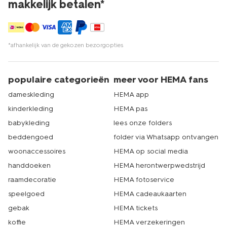
makkelijk betalen*
*afhankelijk van de gekozen bezorgopties
populaire categorieën
meer voor HEMA fans
dameskleding
HEMA app
kinderkleding
HEMA pas
babykleding
lees onze folders
beddengoed
folder via Whatsapp ontvangen
woonaccessoires
HEMA op social media
handdoeken
HEMA herontwerpwedstrijd
raamdecoratie
HEMA fotoservice
speelgoed
HEMA cadeaukaarten
gebak
HEMA tickets
koffie
HEMA verzekeringen