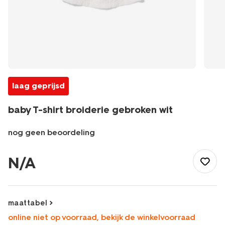
laag geprijsd
baby T-shirt broiderie gebroken wit
nog geen beoordeling
/baby/babykleding/baby-
t-
N/A
shirt-
blouses/baby-
t-
shirt-
maattabel
broiderie-
online niet op voorraad, bekijk de winkelvoorraad
gebroken-