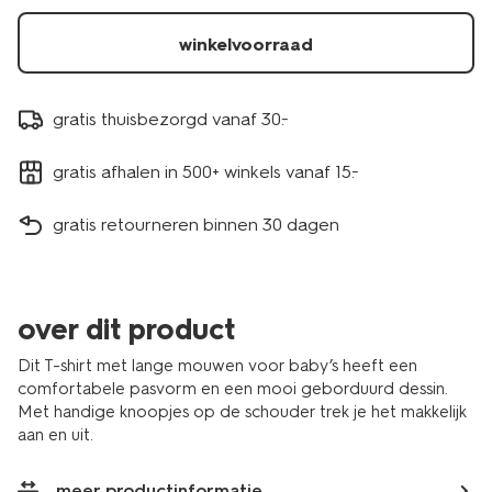
wit-
33453920OFFWHITE.html
winkelvoorraad
gratis thuisbezorgd vanaf 30.-
gratis afhalen in 500+ winkels vanaf 15.-
gratis retourneren binnen 30 dagen
over dit product
Dit T-shirt met lange mouwen voor baby’s heeft een
comfortabele pasvorm en een mooi geborduurd dessin.
Met handige knoopjes op de schouder trek je het makkelijk
aan en uit.
meer productinformatie