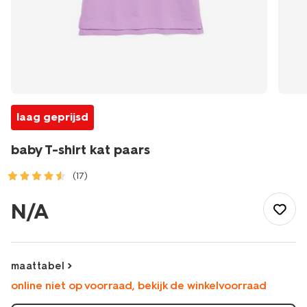
laag geprijsd
baby T-shirt kat paars
(17)
/baby/babykleding/baby-
t-
N/A
shirt-
blouses/baby-
t-
shirt-
maattabel
kat-
online niet op voorraad, bekijk de winkelvoorraad
paars-
33000270PURPLE.html