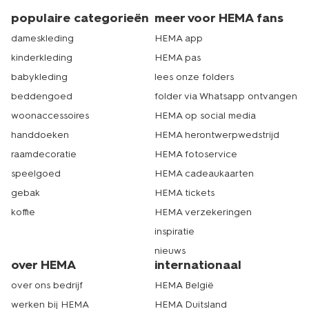
populaire categorieën
meer voor HEMA fans
dameskleding
HEMA app
kinderkleding
HEMA pas
babykleding
lees onze folders
beddengoed
folder via Whatsapp ontvangen
woonaccessoires
HEMA op social media
handdoeken
HEMA herontwerpwedstrijd
raamdecoratie
HEMA fotoservice
speelgoed
HEMA cadeaukaarten
gebak
HEMA tickets
koffie
HEMA verzekeringen
inspiratie
nieuws
over HEMA
internationaal
over ons bedrijf
HEMA België
werken bij HEMA
HEMA Duitsland