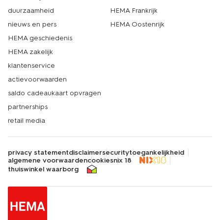
duurzaamheid
HEMA Frankrijk
nieuws en pers
HEMA Oostenrijk
HEMA geschiedenis
HEMA zakelijk
klantenservice
actievoorwaarden
saldo cadeaukaart opvragen
partnerships
retail media
privacy statement
disclaimer
security
toegankelijkheid
algemene voorwaarden
cookies
nix 18
thuiswinkel waarborg