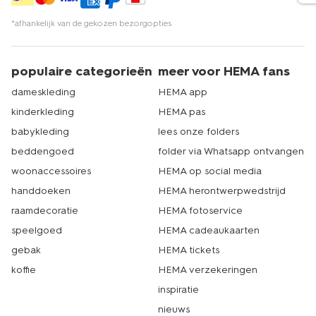
*afhankelijk van de gekozen bezorgopties
populaire categorieën
meer voor HEMA fans
dameskleding
HEMA app
kinderkleding
HEMA pas
babykleding
lees onze folders
beddengoed
folder via Whatsapp ontvangen
woonaccessoires
HEMA op social media
handdoeken
HEMA herontwerpwedstrijd
raamdecoratie
HEMA fotoservice
speelgoed
HEMA cadeaukaarten
gebak
HEMA tickets
koffie
HEMA verzekeringen
inspiratie
nieuws