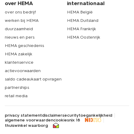
over HEMA
internationaal
over ons bedrijf
HEMA België
werken bij HEMA
HEMA Duitsland
duurzaamheid
HEMA Frankrijk
nieuws en pers
HEMA Oostenrijk
HEMA geschiedenis
HEMA zakelijk
klantenservice
actievoorwaarden
saldo cadeaukaart opvragen
partnerships
retail media
privacy statement
disclaimer
security
toegankelijkheid
algemene voorwaarden
cookies
nix 18
thuiswinkel waarborg