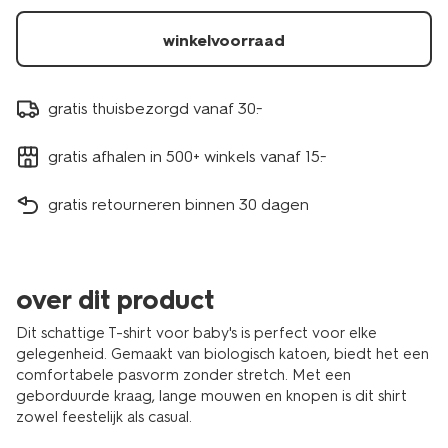
gebroken-
wit-
winkelvoorraad
33084960OFFWHITE.html
gratis thuisbezorgd vanaf 30.-
gratis afhalen in 500+ winkels vanaf 15.-
gratis retourneren binnen 30 dagen
over dit product
Dit schattige T-shirt voor baby's is perfect voor elke
gelegenheid. Gemaakt van biologisch katoen, biedt het een
comfortabele pasvorm zonder stretch. Met een
geborduurde kraag, lange mouwen en knopen is dit shirt
zowel feestelijk als casual.