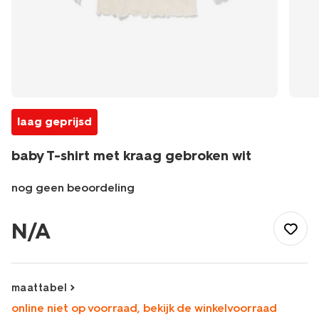
laag geprijsd
baby T-shirt met kraag gebroken wit
nog geen beoordeling
/baby/babykleding/baby-
t-
N/A
shirt-
blouses/baby-
t-
shirt-
maattabel
met-
online niet op voorraad, bekijk de winkelvoorraad
kraag-