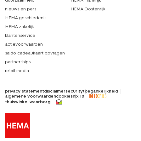
duurzaamheid
HEMA Frankrijk
nieuws en pers
HEMA Oostenrijk
HEMA geschiedenis
HEMA zakelijk
klantenservice
actievoorwaarden
saldo cadeaukaart opvragen
partnerships
retail media
privacy statement
disclaimer
security
toegankelijkheid
algemene voorwaarden
cookies
nix 18
thuiswinkel waarborg