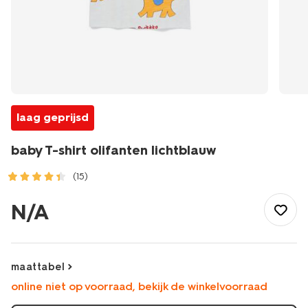
laag geprijsd
baby T-shirt olifanten lichtblauw
(15)
/baby/babykleding/baby-
t-
N/A
shirt-
blouses/baby-
t-
shirt-
maattabel
olifanten-
online niet op voorraad, bekijk de winkelvoorraad
lichtblauw-
33130170LIGHTBLUE.html