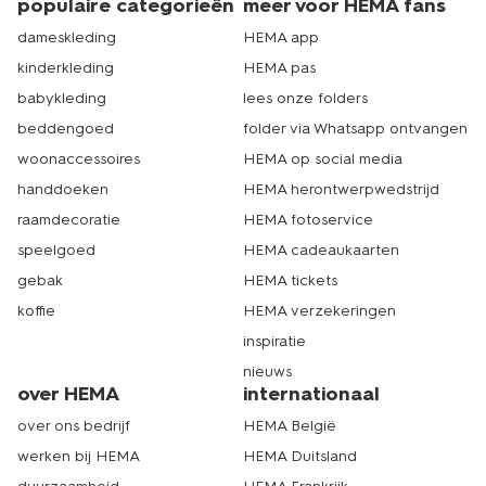
populaire categorieën
meer voor HEMA fans
dameskleding
HEMA app
kinderkleding
HEMA pas
babykleding
lees onze folders
beddengoed
folder via Whatsapp ontvangen
woonaccessoires
HEMA op social media
handdoeken
HEMA herontwerpwedstrijd
raamdecoratie
HEMA fotoservice
speelgoed
HEMA cadeaukaarten
gebak
HEMA tickets
koffie
HEMA verzekeringen
inspiratie
nieuws
over HEMA
internationaal
over ons bedrijf
HEMA België
werken bij HEMA
HEMA Duitsland