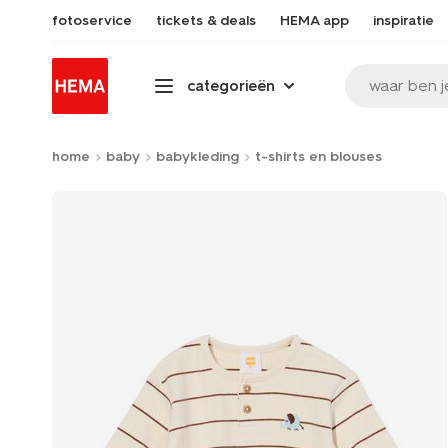
fotoservice
tickets & deals
HEMA app
inspiratie
waar ben j
categorieën
home
baby
babykleding
t-shirts en blouses