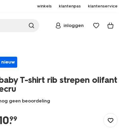
winkels
klantenpas
klantenservice
inloggen
nieuw
baby T-shirt rib strepen olifant
ecru
nog geen beoordeling
/baby/babykleding/baby-
t-
10
.
99
shirt-
blouses/baby-