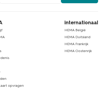
A
internationaal
jf
HEMA België
EMA
HEMA Duitsland
d
HEMA Frankrijk
s
HEMA Oostenrijk
denis
e
rden
kaart opvragen