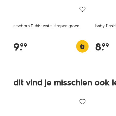
newborn T-shirt wafel strepen groen
baby T-shir
9
.
8
.
99
99
dit vind je misschien ook 
nieuw
nieuw