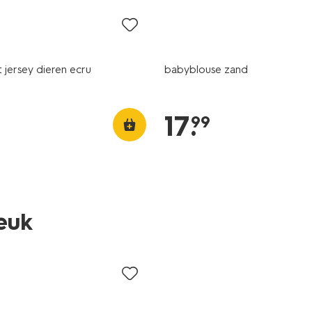
t jersey dieren ecru
babyblouse zand
17
.
99
leuk
nieuw