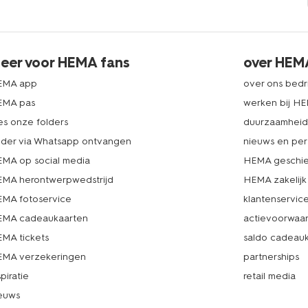
eer voor HEMA fans
over HEM
EMA app
over ons bedri
EMA pas
werken bij H
es onze folders
duurzaamhei
lder via Whatsapp ontvangen
nieuws en per
MA op social media
HEMA geschie
MA herontwerpwedstrijd
HEMA zakelijk
MA fotoservice
klantenservic
MA cadeaukaarten
actievoorwaa
MA tickets
saldo cadeau
MA verzekeringen
partnerships
spiratie
retail media
euws