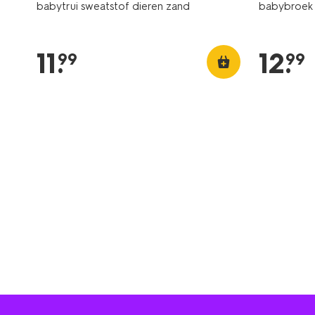
babytrui sweatstof dieren zand
babybroek 
11
.
12
.
99
99