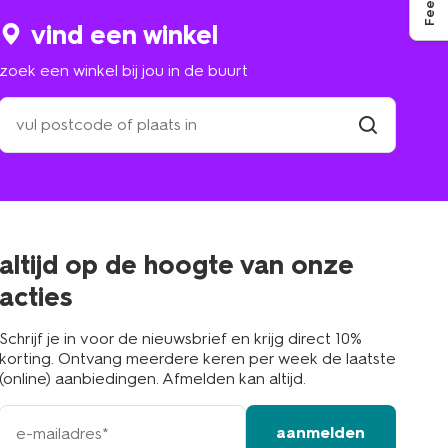
vind een winkel
zoek een winkel bij jou in de buurt
zoek
een
winkel
vind
winkel
bij
jou
in
de
buurt
altijd op de hoogte van onze
acties
Schrijf je in voor de nieuwsbrief en krijg direct 10%
korting. Ontvang meerdere keren per week de laatste
(online) aanbiedingen. Afmelden kan altijd.
e-
aanmelden
mailadres