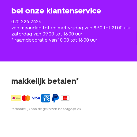
bel onze klantenservice
020 224 2424
van maandag tot en met vrijdag van 8.30 tot 21.00 uur
zaterdag van 09.00 tot 18.00 uur
* raamdecoratie van 10.00 tot 18.00 uur
makkelijk betalen*
*afhankelijk van de gekozen bezorgopties