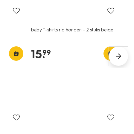
baby T-shirts rib honden - 2 stuks beige
15
.
99
nieuw