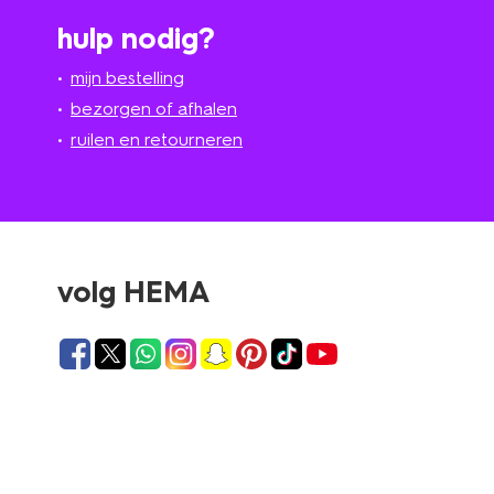
hulp nodig?
mijn bestelling
bezorgen of afhalen
ruilen en retourneren
volg HEMA