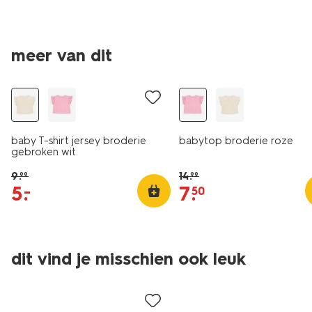
meer van dit
sale
sale
baby T-shirt jersey broderie
babytop broderie roze
gebroken wit
9
.
14
.
99
99
5
.
7
.
–
50
dit vind je misschien ook leuk
sale
nieuw