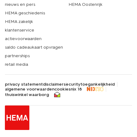
nieuws en pers
HEMA Oostenrijk
HEMA geschiedenis
HEMA zakelijk
klantenservice
actievoorwaarden
saldo cadeaukaart opvragen
partnerships
retail media
privacy statement
disclaimer
security
toegankelijkheid
algemene voorwaarden
cookies
nix 18
thuiswinkel waarborg