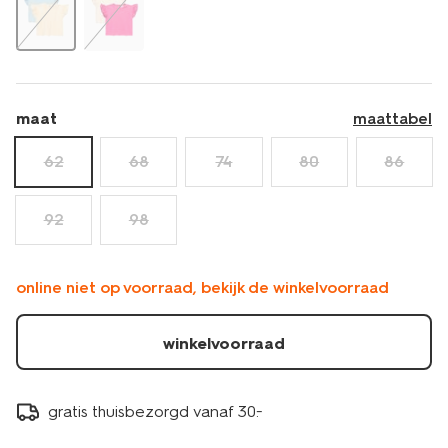
-2-
stuks-
33080671.html
maat
maattabel
62
68
74
80
86
92
98
online niet op voorraad, bekijk de winkelvoorraad
winkelvoorraad
gratis thuisbezorgd vanaf 30.-