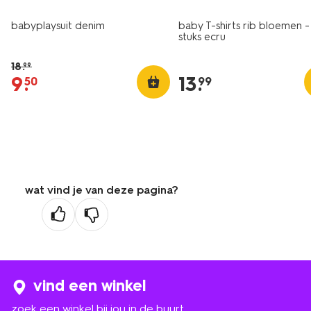
babyplaysuit denim
baby T-shirts rib bloemen -
stuks ecru
18
.
99
9
.
13
.
50
99
wat vind je van deze pagina?
vind een winkel
zoek een winkel bij jou in de buurt