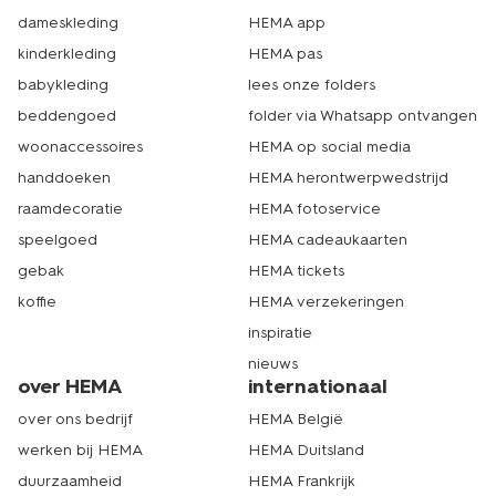
dameskleding
HEMA app
kinderkleding
HEMA pas
babykleding
lees onze folders
beddengoed
folder via Whatsapp ontvangen
woonaccessoires
HEMA op social media
handdoeken
HEMA herontwerpwedstrijd
raamdecoratie
HEMA fotoservice
speelgoed
HEMA cadeaukaarten
gebak
HEMA tickets
koffie
HEMA verzekeringen
inspiratie
nieuws
over HEMA
internationaal
over ons bedrijf
HEMA België
werken bij HEMA
HEMA Duitsland
duurzaamheid
HEMA Frankrijk