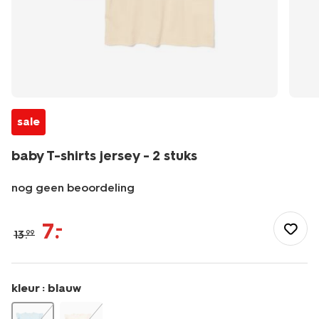
sale
baby T-shirts jersey - 2 stuks
nog geen beoordeling
/baby/babykleding/baby-
t-
7
.
–
13
.
99
shirt-
blouses/baby-
t-
shirts-
kleur :
blauw
jersey-
-