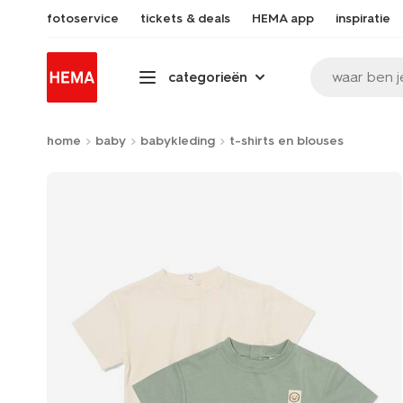
fotoservice
tickets & deals
HEMA app
inspiratie
waar ben j
categorieën
home
baby
babykleding
t-shirts en blouses