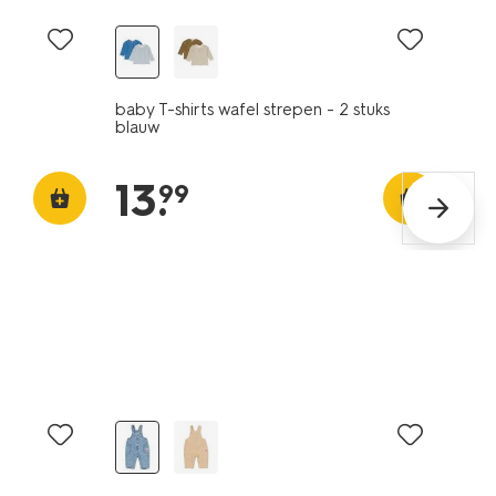
baby T-shirts wafel strepen - 2 stuks
blauw
13
.
99
nieuw