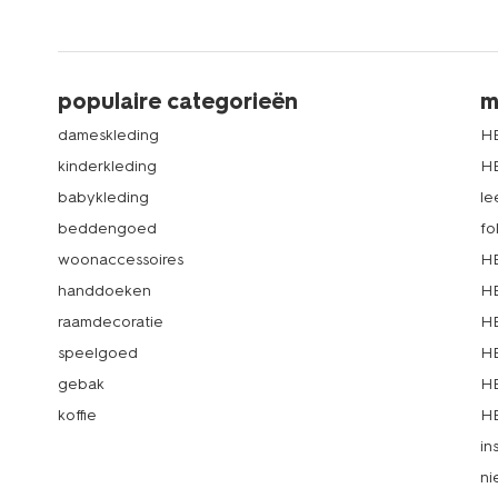
populaire categorieën
m
dameskleding
H
kinderkleding
H
babykleding
le
beddengoed
fo
woonaccessoires
HE
handdoeken
HE
raamdecoratie
HE
speelgoed
HE
gebak
HE
koffie
HE
in
ni