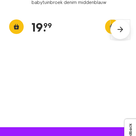
babytuinbroek denim middenblauw
19
.
99
Feedback