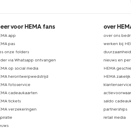
eer voor HEMA fans
over HEM
EMA app
over ons bedri
EMA pas
werken bij H
es onze folders
duurzaamhei
lder via Whatsapp ontvangen
nieuws en per
MA op social media
HEMA geschie
MA herontwerpwedstrijd
HEMA zakelijk
MA fotoservice
klantenservic
MA cadeaukaarten
actievoorwaa
MA tickets
saldo cadeau
MA verzekeringen
partnerships
spiratie
retail media
euws