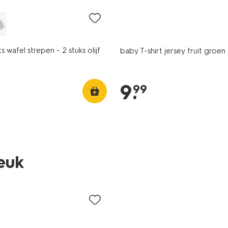
s wafel strepen - 2 stuks olijf
baby T-shirt jersey fruit groen
9
.
99
leuk
nieuw