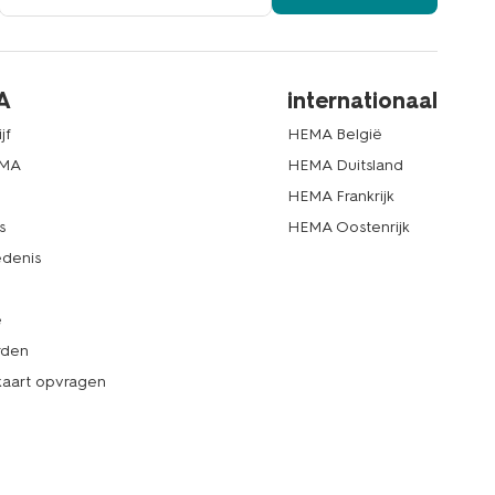
A
internationaal
jf
HEMA België
EMA
HEMA Duitsland
d
HEMA Frankrijk
s
HEMA Oostenrijk
denis
e
rden
kaart opvragen