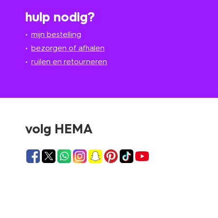
hulp nodig?
mijn bestelling
bezorgen of afhalen
ruilen en retourneren
volg HEMA