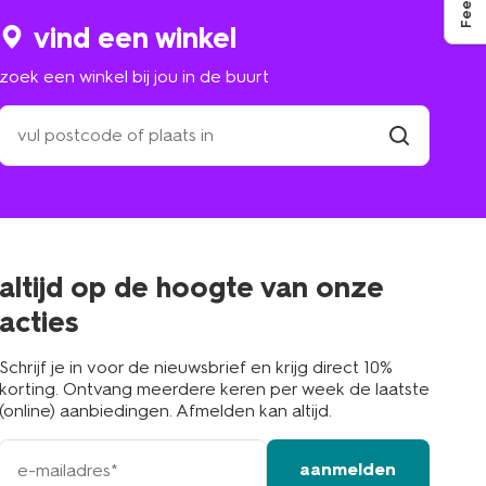
vind een winkel
zoek een winkel bij jou in de buurt
zoek
een
winkel
vind
winkel
bij
jou
in
de
buurt
altijd op de hoogte van onze
acties
Schrijf je in voor de nieuwsbrief en krijg direct 10%
korting. Ontvang meerdere keren per week de laatste
(online) aanbiedingen. Afmelden kan altijd.
e-
aanmelden
mailadres