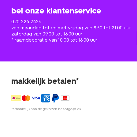
bel onze klantenservice
020 224 2424
van maandag tot en met vrijdag van 8.30 tot 21.00 uur
zaterdag van 09.00 tot 18.00 uur
* raamdecoratie van 10.00 tot 18.00 uur
makkelijk betalen*
*afhankelijk van de gekozen bezorgopties