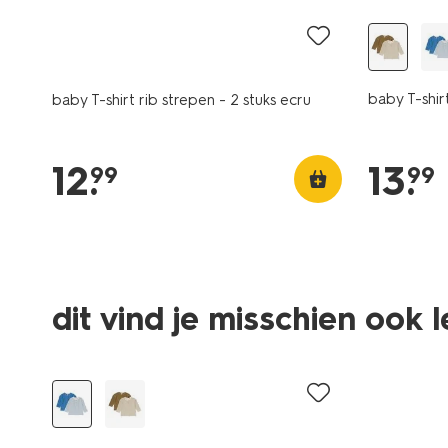
baby T-shirt
baby T-shirt rib strepen - 2 stuks ecru
12
.
13
.
99
99
dit vind je misschien ook 
nieuw
sale