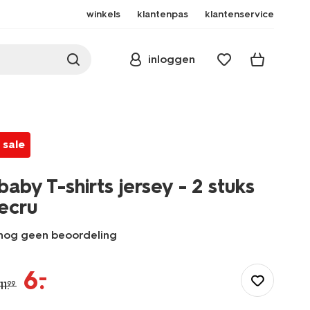
winkels
klantenpas
klantenservice
inloggen
sale
baby T-shirts jersey - 2 stuks
ecru
nog geen beoordeling
/baby/babykleding/baby-
t-
–
6
.
shirt-
11
.
99
blouses/baby-