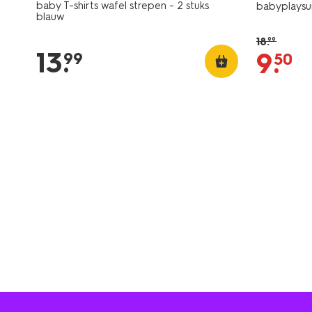
baby T-shirts wafel strepen - 2 stuks
babyplaysui
blauw
18
.
99
13
.
9
.
99
50