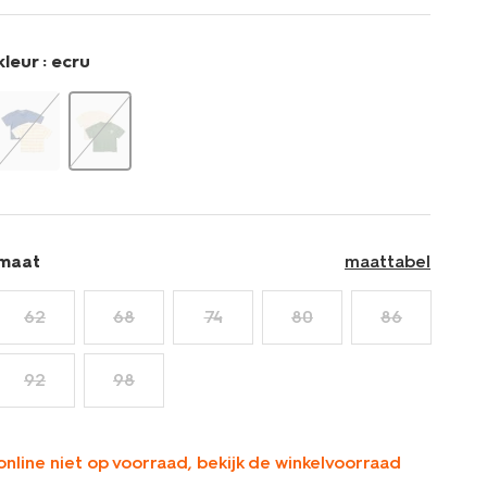
t-
shirts-
jersey-
kleur :
ecru
-
-2-
stuks-
ecru-
33187870ECRU.html
maat
maattabel
62
68
74
80
86
92
98
online niet op voorraad, bekijk de winkelvoorraad