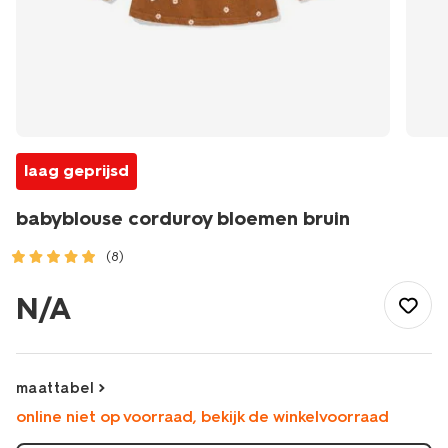
laag geprijsd
babyblouse corduroy bloemen bruin
(8)
/baby/babykleding/baby-
t-
N/A
shirt-
blouses/babyblouse-
corduroy-
bloemen-
maattabel
bruin-
online niet op voorraad, bekijk de winkelvoorraad
33049570BROWN.html