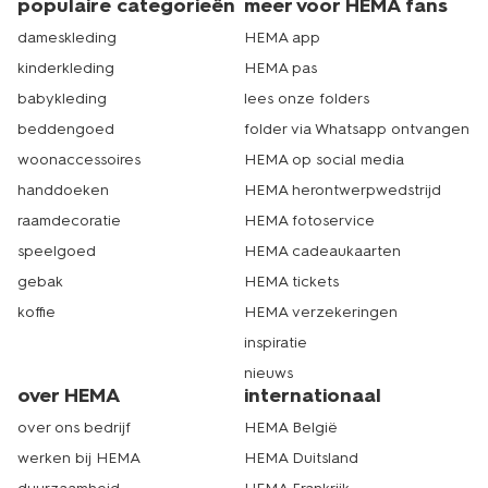
populaire categorieën
meer voor HEMA fans
dameskleding
HEMA app
kinderkleding
HEMA pas
babykleding
lees onze folders
beddengoed
folder via Whatsapp ontvangen
woonaccessoires
HEMA op social media
handdoeken
HEMA herontwerpwedstrijd
raamdecoratie
HEMA fotoservice
speelgoed
HEMA cadeaukaarten
gebak
HEMA tickets
koffie
HEMA verzekeringen
inspiratie
nieuws
over HEMA
internationaal
over ons bedrijf
HEMA België
werken bij HEMA
HEMA Duitsland