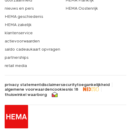
duurzaamheid
HEMA Frankrijk
nieuws en pers
HEMA Oostenrijk
HEMA geschiedenis
HEMA zakelijk
klantenservice
actievoorwaarden
saldo cadeaukaart opvragen
partnerships
retail media
privacy statement
disclaimer
security
toegankelijkheid
algemene voorwaarden
cookies
nix 18
thuiswinkel waarborg