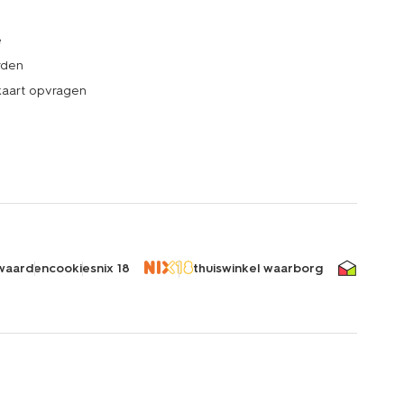
e
rden
kaart opvragen
waarden
cookies
nix 18
thuiswinkel waarborg