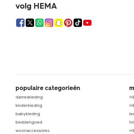
volg HEMA
populaire categorieën
m
dameskleding
H
kinderkleding
H
babykleding
le
beddengoed
fo
woonaccessoires
HE