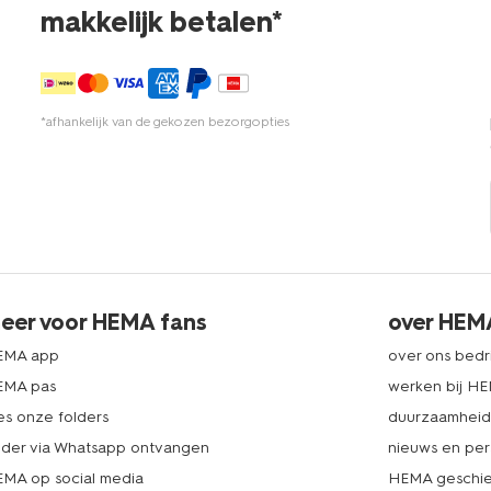
makkelijk betalen*
*afhankelijk van de gekozen bezorgopties
eer voor HEMA fans
over HEM
EMA app
over ons bedri
EMA pas
werken bij H
es onze folders
duurzaamhei
lder via Whatsapp ontvangen
nieuws en per
MA op social media
HEMA geschie