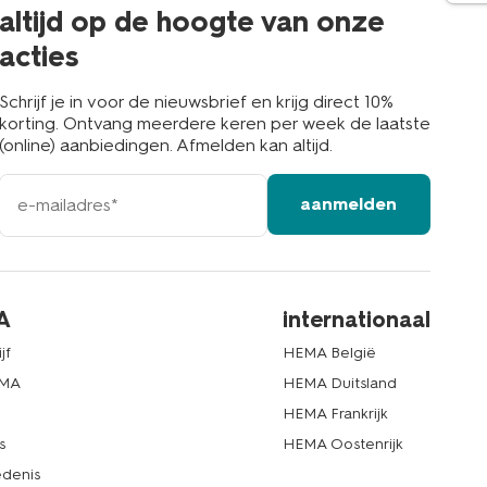
buurt
altijd op de hoogte van onze
acties
Schrijf je in voor de nieuwsbrief en krijg direct 10%
korting. Ontvang meerdere keren per week de laatste
(online) aanbiedingen. Afmelden kan altijd.
e-
aanmelden
mailadres
A
internationaal
jf
HEMA België
EMA
HEMA Duitsland
d
HEMA Frankrijk
s
HEMA Oostenrijk
denis