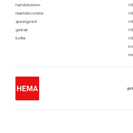
handdoeken
HE
raamdecoratie
HE
speelgoed
HE
gebak
HE
koffie
HE
in
ni
pr