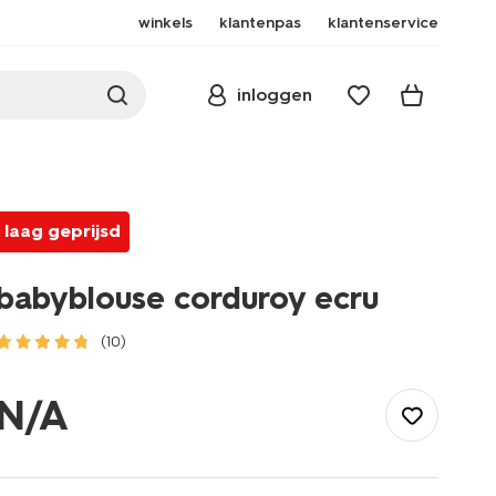
winkels
klantenpas
klantenservice
inloggen
laag geprijsd
babyblouse corduroy ecru
(10)
/baby/babykleding/baby-
t-
N/A
shirt-
blouses/babyblouse-
corduroy-
ecru-