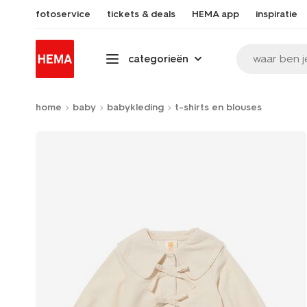
fotoservice
tickets & deals
HEMA app
inspiratie
waar ben j
categorieën
home
baby
babykleding
t-shirts en blouses