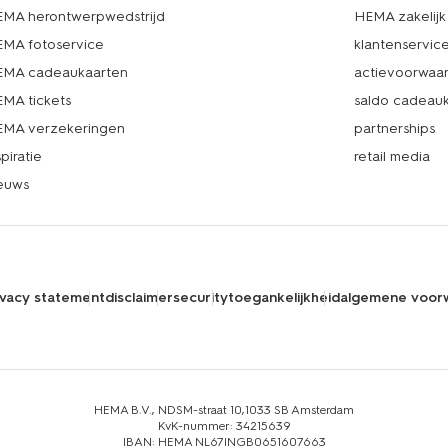
MA herontwerpwedstrijd
HEMA zakelijk
MA fotoservice
klantenservic
MA cadeaukaarten
actievoorwaa
MA tickets
saldo cadeau
MA verzekeringen
partnerships
spiratie
retail media
euws
ivacy statement
disclaimer
security
toegankelijkheid
algemene voor
HEMA B.V., NDSM-straat 10,1033 SB Amsterdam
KvK-nummer: 34215639
IBAN: HEMA NL67INGB0651607663