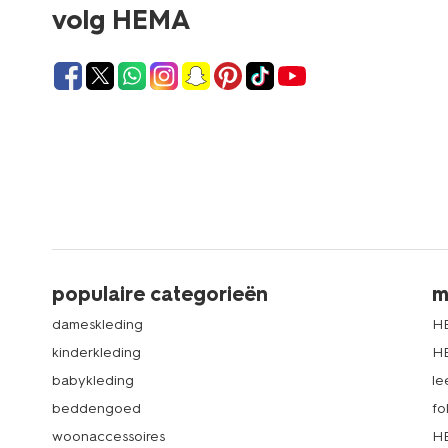
volg HEMA
populaire categorieën
m
dameskleding
H
kinderkleding
H
babykleding
le
beddengoed
fo
woonaccessoires
HE