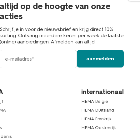
buurt
altijd op de hoogte van onze
acties
Schrijf je in voor de nieuwsbrief en krijg direct 10%
korting. Ontvang meerdere keren per week de laatste
(online) aanbiedingen. Afmelden kan altijd.
e-
aanmelden
mailadres
A
internationaal
jf
HEMA België
EMA
HEMA Duitsland
d
HEMA Frankrijk
s
HEMA Oostenrijk
denis