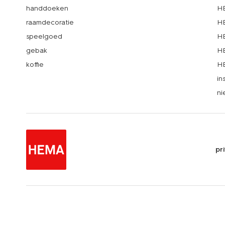
handdoeken
HE
raamdecoratie
HE
speelgoed
HE
gebak
HE
koffie
HE
in
ni
pr