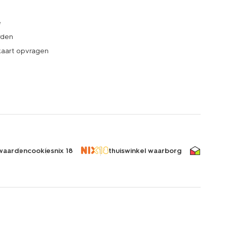
e
rden
kaart opvragen
waarden
cookies
nix 18
thuiswinkel waarborg