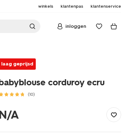
winkels
klantenpas
klantenservice
inloggen
laag geprijsd
babyblouse corduroy ecru
(10)
/baby/babykleding/baby-
t-
N/A
shirt-
blouses/babyblouse-
corduroy-
ecru-