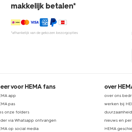
makkelijk betalen*
*afhankelijk van de gekozen bezorgopties
eer voor HEMA fans
over HEM
EMA app
over ons bedri
EMA pas
werken bij H
es onze folders
duurzaamhei
lder via Whatsapp ontvangen
nieuws en per
MA op social media
HEMA geschie