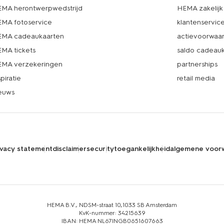
MA herontwerpwedstrijd
HEMA zakelijk
MA fotoservice
klantenservic
MA cadeaukaarten
actievoorwaa
MA tickets
saldo cadeau
MA verzekeringen
partnerships
spiratie
retail media
euws
ivacy statement
disclaimer
security
toegankelijkheid
algemene voor
HEMA B.V., NDSM-straat 10,1033 SB Amsterdam
KvK-nummer: 34215639
IBAN: HEMA NL67INGB0651607663