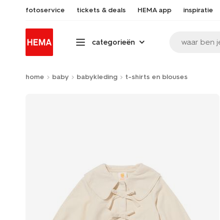
fotoservice
tickets & deals
HEMA app
inspiratie
waar ben j
categorieën
home
baby
babykleding
t-shirts en blouses