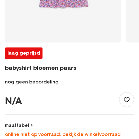
laag geprijsd
babyshirt bloemen paars
nog geen beoordeling
/baby/babykleding/baby-
t-
N/A
shirt-
blouses/babyshirt-
bloemen-
paars-
maattabel
33038270PURPLE.html
online niet op voorraad, bekijk de winkelvoorraad