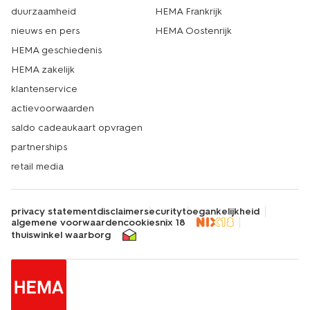
duurzaamheid
HEMA Frankrijk
nieuws en pers
HEMA Oostenrijk
HEMA geschiedenis
HEMA zakelijk
klantenservice
actievoorwaarden
saldo cadeaukaart opvragen
partnerships
retail media
privacy statement
disclaimer
security
toegankelijkheid
algemene voorwaarden
cookies
nix 18
thuiswinkel waarborg