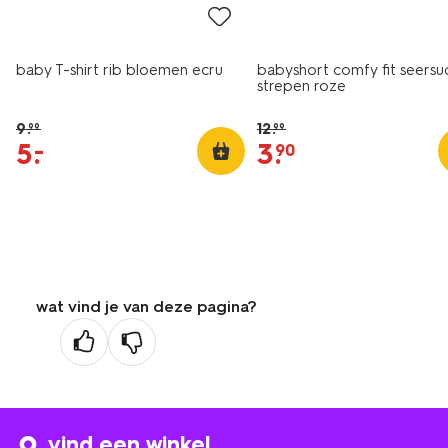
baby T-shirt rib bloemen ecru
babyshort comfy fit seersu
strepen roze
9
.
12
.
99
99
5
.
3
.
–
90
wat vind je van deze pagina?
vind een winkel