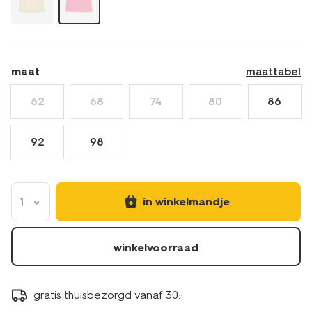
maat
maattabel
62
68
74
80
86
92
98
in winkelmandje
1
winkelvoorraad
gratis thuisbezorgd vanaf 30.-