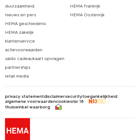
duurzaamheid
HEMA Frankrijk
nieuws en pers
HEMA Oostenrijk
HEMA geschiedenis
HEMA zakelijk
klantenservice
actievoorwaarden
saldo cadeaukaart opvragen
partnerships
retail media
privacy statement
disclaimer
security
toegankelijkheid
algemene voorwaarden
cookies
nix 18
thuiswinkel waarborg