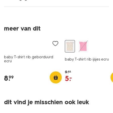
meer van dit
nieuw
sale
baby T-shirt rib geborduurd
baby T-shirt rib ijsjes ecru
ecru
9
.
99
8
.
5
.
–
99
dit vind je misschien ook leuk
sale
sale