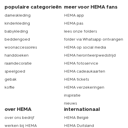
populaire categorieën
meer voor HEMA fans
dameskleding
HEMA app
kinderkleding
HEMA pas
babykleding
lees onze folders
beddengoed
folder via Whatsapp ontvangen
woonaccessoires
HEMA op social media
handdoeken
HEMA herontwerpwedstrijd
raamdecoratie
HEMA fotoservice
speelgoed
HEMA cadeaukaarten
gebak
HEMA tickets
koffie
HEMA verzekeringen
inspiratie
nieuws
over HEMA
internationaal
over ons bedrijf
HEMA België
werken bij HEMA
HEMA Duitsland