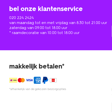
bel onze klantenservice
020 224 2424
van maandag tot en met vrijdag van 8.30 tot 21.00 uur
zaterdag van 09.00 tot 18.00 uur
* raamdecoratie van 10.00 tot 18.00 uur
makkelijk betalen*
*afhankelijk van de gekozen bezorgopties