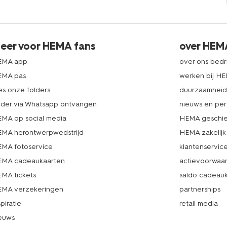
eer voor HEMA fans
over HEM
EMA app
over ons bedri
EMA pas
werken bij H
es onze folders
duurzaamhei
lder via Whatsapp ontvangen
nieuws en per
MA op social media
HEMA geschie
MA herontwerpwedstrijd
HEMA zakelijk
MA fotoservice
klantenservic
MA cadeaukaarten
actievoorwaa
MA tickets
saldo cadeau
MA verzekeringen
partnerships
spiratie
retail media
euws