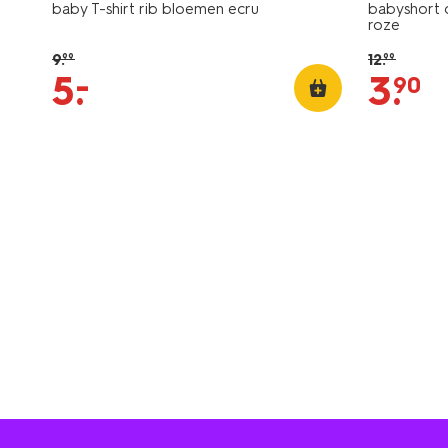
baby T-shirt rib bloemen ecru
babyshort c
roze
9
.
12
.
99
99
–
5
.
3
.
90