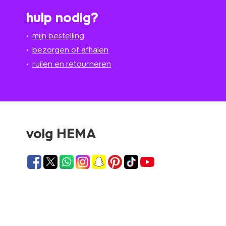
hulp nodig?
mijn bestelling
bezorgen of afhalen
ruilen en retourneren
volg HEMA