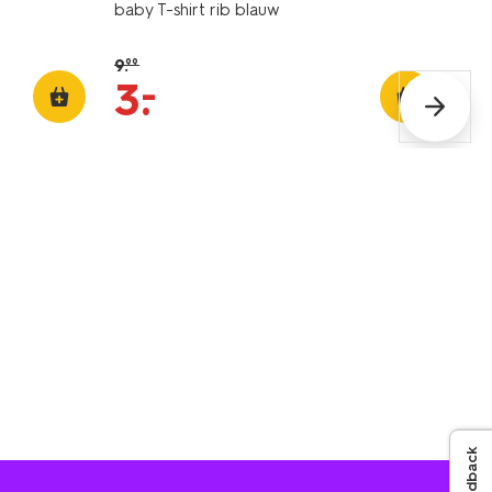
baby T-shirt rib blauw
9
.
99
–
3
.
Feedback