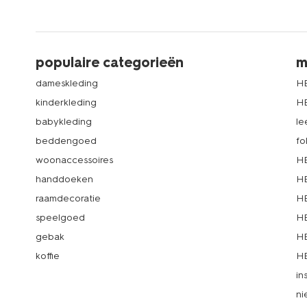
populaire categorieën
m
dameskleding
H
kinderkleding
H
babykleding
le
beddengoed
fo
woonaccessoires
HE
handdoeken
HE
raamdecoratie
HE
speelgoed
HE
gebak
HE
koffie
HE
in
ni