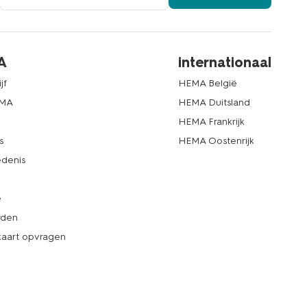
A
internationaal
jf
HEMA België
EMA
HEMA Duitsland
d
HEMA Frankrijk
s
HEMA Oostenrijk
denis
e
rden
kaart opvragen