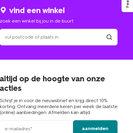
vind een winkel
zoek een winkel bij jou in de buurt
zoek
een
winkel
vind
winkel
bij
jou
in
de
buurt
altijd op de hoogte van onze
acties
Schrijf je in voor de nieuwsbrief en krijg direct 10%
korting. Ontvang meerdere keren per week de laatste
(online) aanbiedingen. Afmelden kan altijd.
e-
aanmelden
mailadres