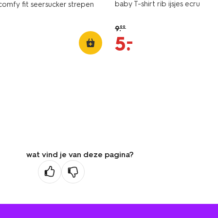
baby T-shirt rib ijsjes ecru
omfy fit seersucker strepen
9
.
99
–
5
.
wat vind je van deze pagina?