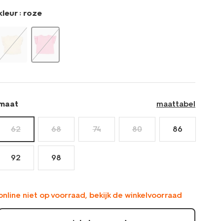
kleur :
roze
maat
maattabel
62
68
74
80
86
92
98
online niet op voorraad, bekijk de winkelvoorraad