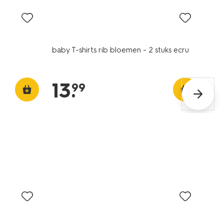
baby T-shirts rib bloemen - 2 stuks ecru
13
.
99
sale