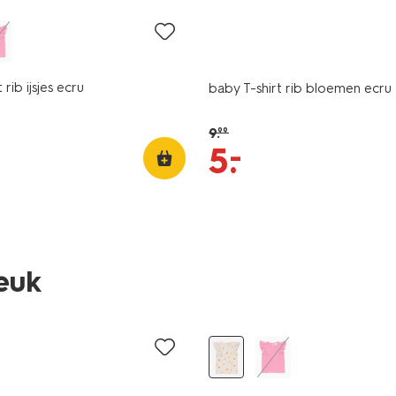
 rib ijsjes ecru
baby T-shirt rib bloemen ecru
9
.
99
–
5
.
leuk
sale