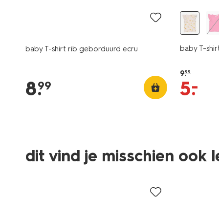
baby T-shirt
baby T-shirt rib geborduurd ecru
9
.
99
–
8
.
5
.
99
dit vind je misschien ook 
sale
sale