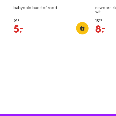
babypolo badstof rood
newborn kl
wit
9
.
15
.
99
99
–
–
5
.
8
.