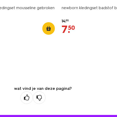
edingset mousseline gebroken
newborn kledingset badstof b
14
.
99
7
.
50
wat vind je van deze pagina?