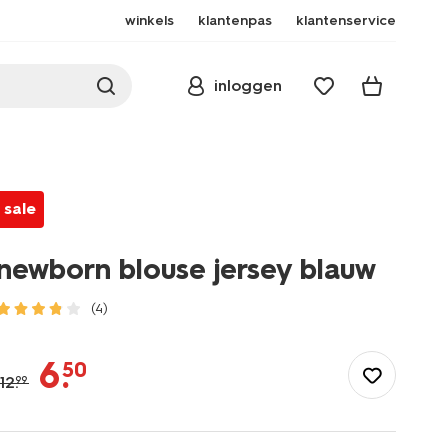
winkels
klantenpas
klantenservice
inloggen
sale
newborn blouse jersey blauw
(4)
/baby/babykleding/baby-
t-
6
.
50
shirt-
12
.
99
blouses/newborn-
blouse-
jersey-