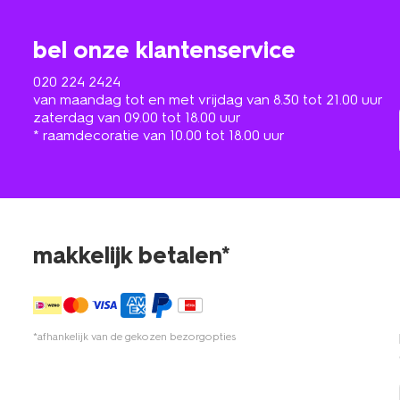
bel onze klantenservice
020 224 2424
van maandag tot en met vrijdag van 8.30 tot 21.00 uur
zaterdag van 09.00 tot 18.00 uur
* raamdecoratie van 10.00 tot 18.00 uur
makkelijk betalen*
*afhankelijk van de gekozen bezorgopties