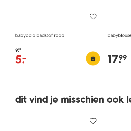
sale
nieuw
babypolo badstof rood
babyblouse
9
.
99
17
.
–
5
.
99
dit vind je misschien ook 
sale
sale