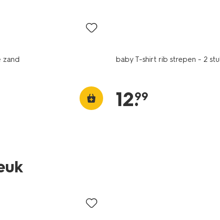
nieuw
 zand
baby T-shirt rib strepen - 2 st
12
.
99
leuk
sale