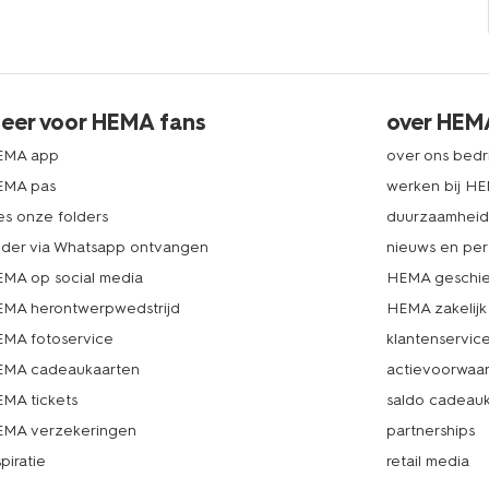
eer voor HEMA fans
over HEM
EMA app
over ons bedri
EMA pas
werken bij H
es onze folders
duurzaamhei
lder via Whatsapp ontvangen
nieuws en per
MA op social media
HEMA geschie
MA herontwerpwedstrijd
HEMA zakelijk
MA fotoservice
klantenservic
MA cadeaukaarten
actievoorwaa
MA tickets
saldo cadeau
MA verzekeringen
partnerships
spiratie
retail media