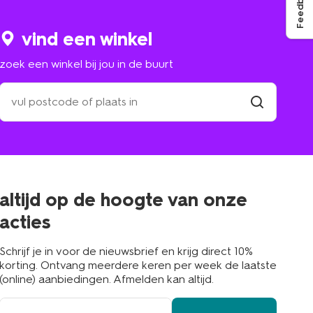
Feedback
vind een winkel
zoek een winkel bij jou in de buurt
zoek
een
winkel
vind
winkel
bij
jou
in
de
buurt
altijd op de hoogte van onze
acties
Schrijf je in voor de nieuwsbrief en krijg direct 10%
korting. Ontvang meerdere keren per week de laatste
(online) aanbiedingen. Afmelden kan altijd.
e-