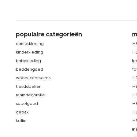
populaire categorieën
m
dameskleding
H
kinderkleding
H
babykleding
le
beddengoed
fo
woonaccessoires
HE
handdoeken
HE
raamdecoratie
HE
speelgoed
HE
gebak
HE
koffie
HE
in