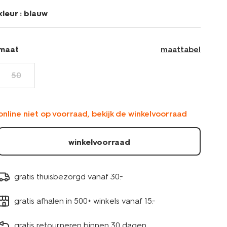
blauw-
kleur :
blauw
33453220BLUE.html
maat
maattabel
50
online niet op voorraad, bekijk de winkelvoorraad
winkelvoorraad
gratis thuisbezorgd vanaf 30.-
gratis afhalen in 500+ winkels vanaf 15.-
gratis retourneren binnen 30 dagen