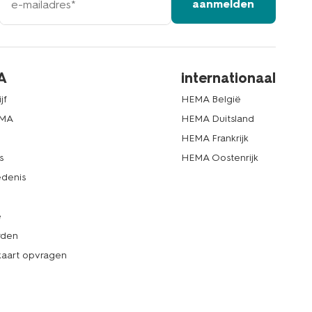
aanmelden
mailadres
A
internationaal
jf
HEMA België
EMA
HEMA Duitsland
d
HEMA Frankrijk
s
HEMA Oostenrijk
denis
e
rden
kaart opvragen