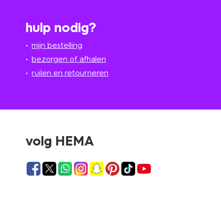
hulp nodig?
mijn bestelling
bezorgen of afhalen
ruilen en retourneren
volg HEMA