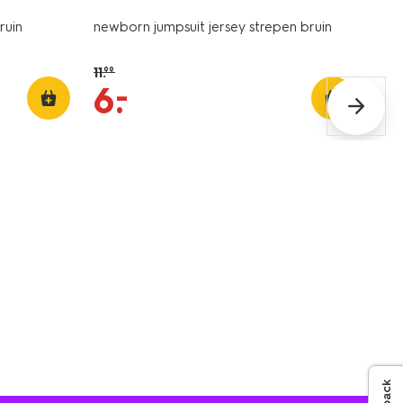
ruin
newborn jumpsuit jersey strepen bruin
11
.
99
–
6
.