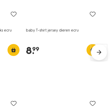
nieuw
uks ecru
baby T-shirt jersey dieren ecru
8
.
99
sale