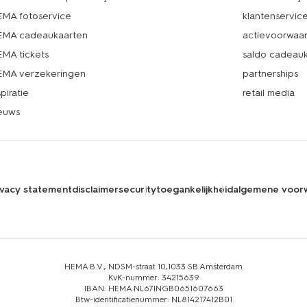
MA fotoservice
klantenservic
MA cadeaukaarten
actievoorwaa
MA tickets
saldo cadeau
MA verzekeringen
partnerships
spiratie
retail media
euws
ivacy statement
disclaimer
security
toegankelijkheid
algemene voor
HEMA B.V., NDSM-straat 10,1033 SB Amsterdam
KvK-nummer: 34215639
IBAN: HEMA NL67INGB0651607663
Btw-identificatienummer: NL814217412B01