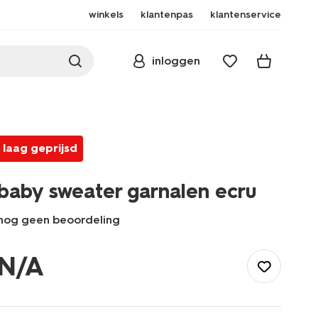
winkels
klantenpas
klantenservice
inloggen
laag geprijsd
baby sweater garnalen ecru
nog geen beoordeling
/baby/babykleding/baby-
truien-
N/A
vesten/baby-
sweater-
garnalen-
ecru-