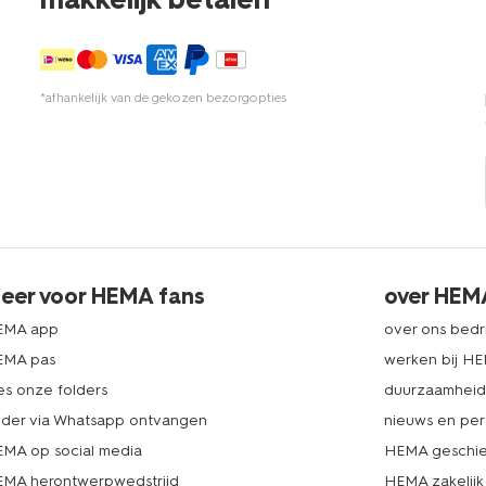
*afhankelijk van de gekozen bezorgopties
eer voor HEMA fans
over HEM
EMA app
over ons bedri
EMA pas
werken bij H
es onze folders
duurzaamhei
lder via Whatsapp ontvangen
nieuws en per
MA op social media
HEMA geschie
MA herontwerpwedstrijd
HEMA zakelijk