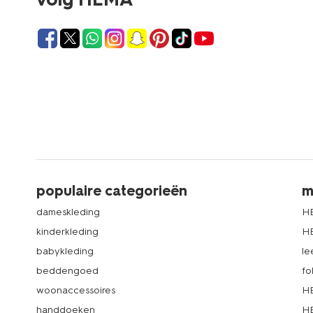
populaire categorieën
m
dameskleding
H
kinderkleding
H
babykleding
le
beddengoed
fo
woonaccessoires
HE
handdoeken
HE