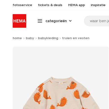
fotoservice
tickets & deals
HEMA app
inspiratie
waar ben j
categorieën
home
baby
babykleding
truien en vesten