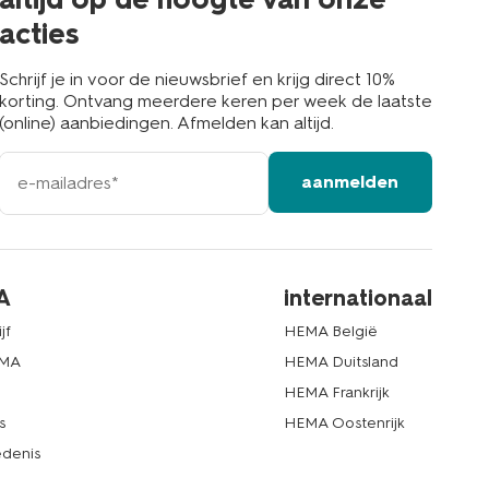
acties
Schrijf je in voor de nieuwsbrief en krijg direct 10%
korting. Ontvang meerdere keren per week de laatste
(online) aanbiedingen. Afmelden kan altijd.
e-
aanmelden
mailadres
A
internationaal
jf
HEMA België
EMA
HEMA Duitsland
d
HEMA Frankrijk
s
HEMA Oostenrijk
denis