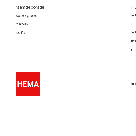
raamdecoratie
HE
speelgoed
HE
gebak
HE
koffie
HE
in
ni
pr