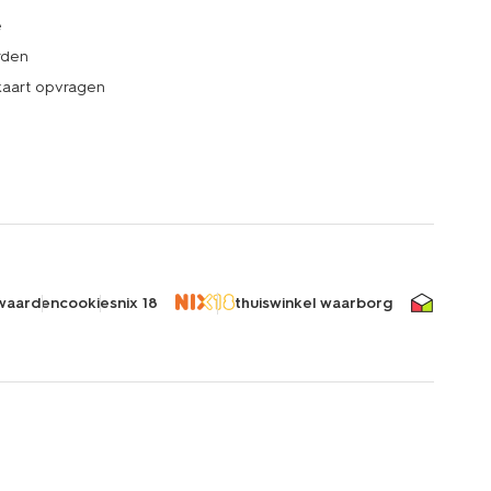
e
rden
kaart opvragen
waarden
cookies
nix 18
thuiswinkel waarborg