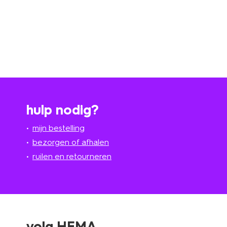
hulp nodig?
mijn bestelling
bezorgen of afhalen
ruilen en retourneren
volg HEMA