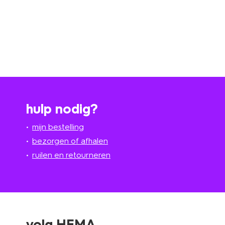
hulp nodig?
mijn bestelling
bezorgen of afhalen
ruilen en retourneren
volg HEMA