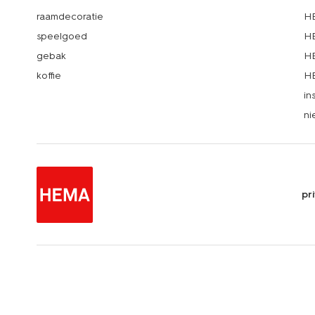
raamdecoratie
HE
speelgoed
HE
gebak
HE
koffie
HE
in
ni
pr