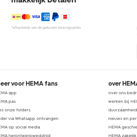
*afhankelijk van de gekozen bezorgopties
eer voor HEMA fans
over HEM
EMA app
over ons bedri
EMA pas
werken bij H
es onze folders
duurzaamhei
lder via Whatsapp ontvangen
nieuws en per
MA op social media
HEMA geschie
MA herontwerpwedstrijd
HEMA zakelijk