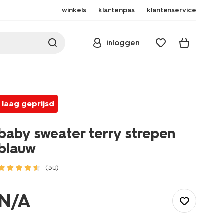
winkels
klantenpas
klantenservice
inloggen
laag geprijsd
baby sweater terry strepen
blauw
(30)
/baby/babykleding/baby-
truien-
N/A
vesten/baby-
sweater-