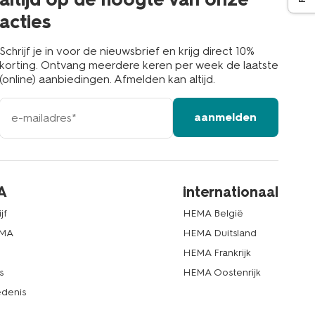
acties
Schrijf je in voor de nieuwsbrief en krijg direct 10%
korting. Ontvang meerdere keren per week de laatste
(online) aanbiedingen. Afmelden kan altijd.
e-
aanmelden
mailadres
A
internationaal
jf
HEMA België
EMA
HEMA Duitsland
d
HEMA Frankrijk
s
HEMA Oostenrijk
denis