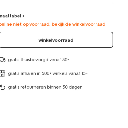
terry-
strepen-
blauw-
maattabel
33165470BLUE.html
online niet op voorraad, bekijk de winkelvoorraad
winkelvoorraad
gratis thuisbezorgd vanaf 30.-
gratis afhalen in 500+ winkels vanaf 15.-
gratis retourneren binnen 30 dagen