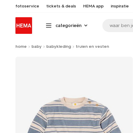
fotoservice
tickets & deals
HEMA app
inspiratie
waar ben j
categorieën
home
baby
babykleding
truien en vesten