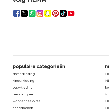
populaire categorieën
m
dameskleding
H
kinderkleding
H
babykleding
le
beddengoed
fo
woonaccessoires
HE
handdoeken
HE