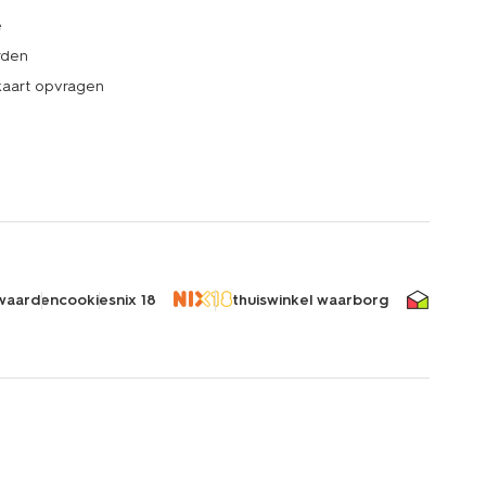
e
rden
kaart opvragen
waarden
cookies
nix 18
thuiswinkel waarborg