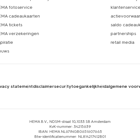
MA fotoservice
klantenservic
MA cadeaukaarten
actievoorwaa
MA tickets
saldo cadeau
MA verzekeringen
partnerships
spiratie
retail media
euws
ivacy statement
disclaimer
security
toegankelijkheid
algemene voor
HEMA B.V., NDSM-straat 10,1033 SB Amsterdam
KvK-nummer: 34215639
IBAN: HEMA NL67INGB0651607663
Btw-identificatienummer: NL814217412B01