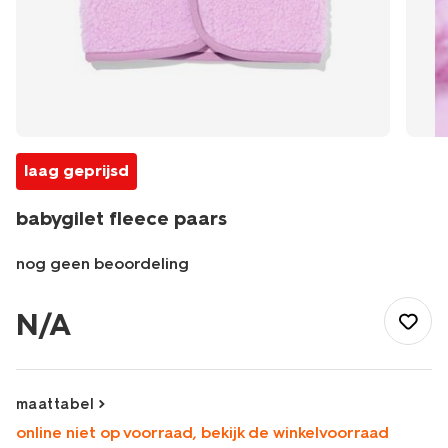
laag geprijsd
babygilet fleece paars
nog geen beoordeling
/baby/babykleding/baby-
truien-
N/A
vesten/babygilet-
fleece-
paars-
33056870PURPLE.html
maattabel
online niet op voorraad, bekijk de winkelvoorraad