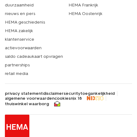
duurzaamheid
HEMA Frankrijk
nieuws en pers
HEMA Oostenrijk
HEMA geschiedenis
HEMA zakelijk
klantenservice
actievoorwaarden
saldo cadeaukaart opvragen
partnerships
retail media
privacy statement
disclaimer
security
toegankelijkheid
algemene voorwaarden
cookies
nix 18
thuiswinkel waarborg