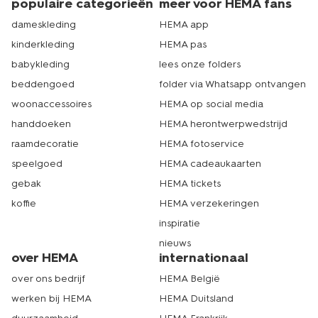
populaire categorieën
meer voor HEMA fans
dameskleding
HEMA app
kinderkleding
HEMA pas
babykleding
lees onze folders
beddengoed
folder via Whatsapp ontvangen
woonaccessoires
HEMA op social media
handdoeken
HEMA herontwerpwedstrijd
raamdecoratie
HEMA fotoservice
speelgoed
HEMA cadeaukaarten
gebak
HEMA tickets
koffie
HEMA verzekeringen
inspiratie
nieuws
over HEMA
internationaal
over ons bedrijf
HEMA België
werken bij HEMA
HEMA Duitsland