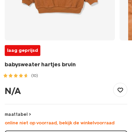
laag geprijsd
babysweater hartjes bruin
(10)
/baby/babykleding/baby-
truien-
N/A
vesten/babysweater-
hartjes-
bruin-
33038670BROWN.html
maattabel
online niet op voorraad, bekijk de winkelvoorraad