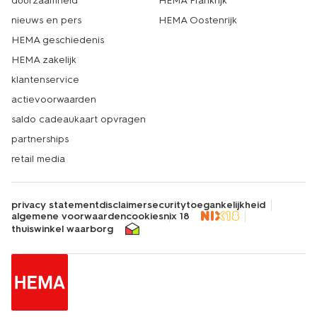
duurzaamheid
HEMA Frankrijk
nieuws en pers
HEMA Oostenrijk
HEMA geschiedenis
HEMA zakelijk
klantenservice
actievoorwaarden
saldo cadeaukaart opvragen
partnerships
retail media
privacy statement
disclaimer
security
toegankelijkheid
algemene voorwaarden
cookies
nix 18
thuiswinkel waarborg