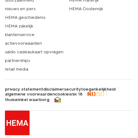
duurzaamheid
HEMA Frankrijk
nieuws en pers
HEMA Oostenrijk
HEMA geschiedenis
HEMA zakelijk
klantenservice
actievoorwaarden
saldo cadeaukaart opvragen
partnerships
retail media
privacy statement
disclaimer
security
toegankelijkheid
algemene voorwaarden
cookies
nix 18
thuiswinkel waarborg