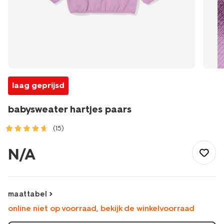
laag geprijsd
babysweater hartjes paars
(15)
/baby/babykleding/baby-
truien-
N/A
vesten/babysweater-
hartjes-
paars-
33047970PURPLE.html
maattabel
online niet op voorraad, bekijk de winkelvoorraad