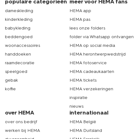
populaire categorieën
meer voor HEMA fans
dameskleding
HEMA app
kinderkleding
HEMA pas
babykleding
lees onze folders
beddengoed
folder via Whatsapp ontvangen
woonaccessoires
HEMA op social media
handdoeken
HEMA herontwerpwedstrijd
raamdecoratie
HEMA fotoservice
speelgoed
HEMA cadeaukaarten
gebak
HEMA tickets
koffie
HEMA verzekeringen
inspiratie
nieuws
over HEMA
internationaal
over ons bedrijf
HEMA België
werken bij HEMA
HEMA Duitsland