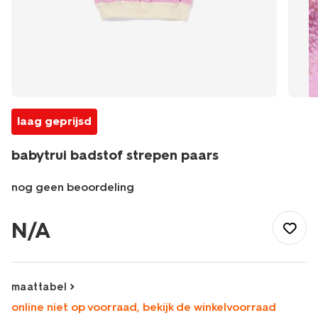
laag geprijsd
babytrui badstof strepen paars
nog geen beoordeling
/baby/babykleding/baby-
truien-
N/A
vesten/babytrui-
badstof-
strepen-
paars-
maattabel
33077470PURPLE.html
online niet op voorraad, bekijk de winkelvoorraad