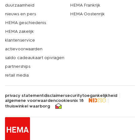
duurzaamheid
HEMA Frankrijk
nieuws en pers
HEMA Oostenrijk
HEMA geschiedenis
HEMA zakelijk
klantenservice
actievoorwaarden
saldo cadeaukaart opvragen
partnerships
retail media
privacy statement
disclaimer
security
toegankelijkheid
algemene voorwaarden
cookies
nix 18
thuiswinkel waarborg