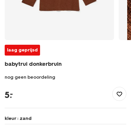
laag geprijsd
babytrui donkerbruin
nog geen beoordeling
/baby/babykleding/baby-
truien-
5
.
–
vesten/babytrui-
donkerbruin-
33047170DARKBROWN.html
kleur :
zand