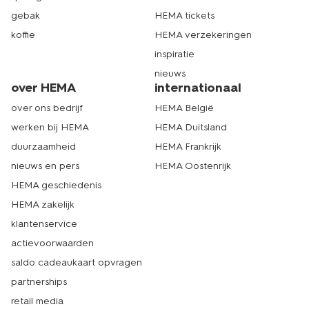
gebak
HEMA tickets
koffie
HEMA verzekeringen
inspiratie
nieuws
over HEMA
internationaal
over ons bedrijf
HEMA België
werken bij HEMA
HEMA Duitsland
duurzaamheid
HEMA Frankrijk
nieuws en pers
HEMA Oostenrijk
HEMA geschiedenis
HEMA zakelijk
klantenservice
actievoorwaarden
saldo cadeaukaart opvragen
partnerships
retail media