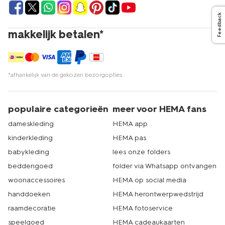
Feedback
makkelijk betalen*
*afhankelijk van de gekozen bezorgopties
populaire categorieën
meer voor HEMA fans
dameskleding
HEMA app
kinderkleding
HEMA pas
babykleding
lees onze folders
beddengoed
folder via Whatsapp ontvangen
woonaccessoires
HEMA op social media
handdoeken
HEMA herontwerpwedstrijd
raamdecoratie
HEMA fotoservice
speelgoed
HEMA cadeaukaarten