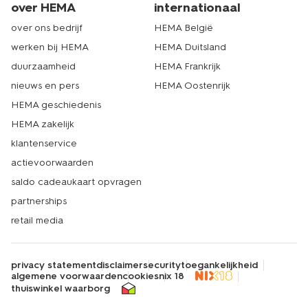
over HEMA
internationaal
over ons bedrijf
HEMA België
werken bij HEMA
HEMA Duitsland
duurzaamheid
HEMA Frankrijk
nieuws en pers
HEMA Oostenrijk
HEMA geschiedenis
HEMA zakelijk
klantenservice
actievoorwaarden
saldo cadeaukaart opvragen
partnerships
retail media
privacy statement
disclaimer
security
toegankelijkheid
algemene voorwaarden
cookies
nix 18
thuiswinkel waarborg