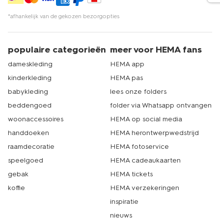
*afhankelijk van de gekozen bezorgopties
populaire categorieën
meer voor HEMA fans
dameskleding
HEMA app
kinderkleding
HEMA pas
babykleding
lees onze folders
beddengoed
folder via Whatsapp ontvangen
woonaccessoires
HEMA op social media
handdoeken
HEMA herontwerpwedstrijd
raamdecoratie
HEMA fotoservice
speelgoed
HEMA cadeaukaarten
gebak
HEMA tickets
koffie
HEMA verzekeringen
inspiratie
nieuws