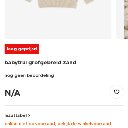
laag geprijsd
babytrui grofgebreid zand
nog geen beoordeling
/baby/babykleding/baby-
truien-
N/A
vesten/babytrui-
grofgebreid-
zand-
33185270SAND.html
maattabel
online niet op voorraad, bekijk de winkelvoorraad