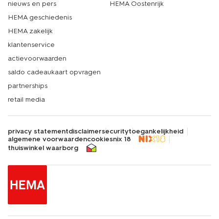
nieuws en pers
HEMA Oostenrijk
HEMA geschiedenis
HEMA zakelijk
klantenservice
actievoorwaarden
saldo cadeaukaart opvragen
partnerships
retail media
privacy statement
disclaimer
security
toegankelijkheid
algemene voorwaarden
cookies
nix 18
thuiswinkel waarborg