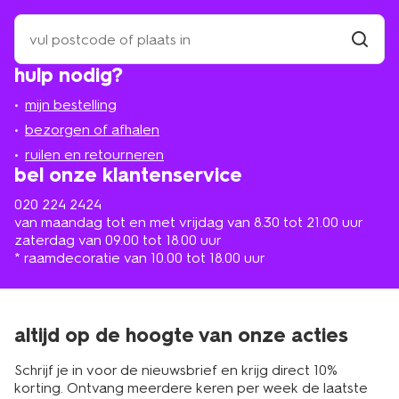
zoek
een
winkel
vind
hulp nodig?
winkel
bij
jou
mijn bestelling
in
de
bezorgen of afhalen
buurt
ruilen en retourneren
bel onze klantenservice
020 224 2424
van maandag tot en met vrijdag van 8.30 tot 21.00 uur
zaterdag van 09.00 tot 18.00 uur
* raamdecoratie van 10.00 tot 18.00 uur
altijd op de hoogte van onze acties
Schrijf je in voor de nieuwsbrief en krijg direct 10%
korting. Ontvang meerdere keren per week de laatste