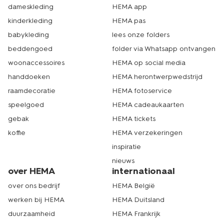
dameskleding
HEMA app
kinderkleding
HEMA pas
babykleding
lees onze folders
beddengoed
folder via Whatsapp ontvangen
woonaccessoires
HEMA op social media
handdoeken
HEMA herontwerpwedstrijd
raamdecoratie
HEMA fotoservice
speelgoed
HEMA cadeaukaarten
gebak
HEMA tickets
koffie
HEMA verzekeringen
inspiratie
nieuws
over HEMA
internationaal
over ons bedrijf
HEMA België
werken bij HEMA
HEMA Duitsland
duurzaamheid
HEMA Frankrijk