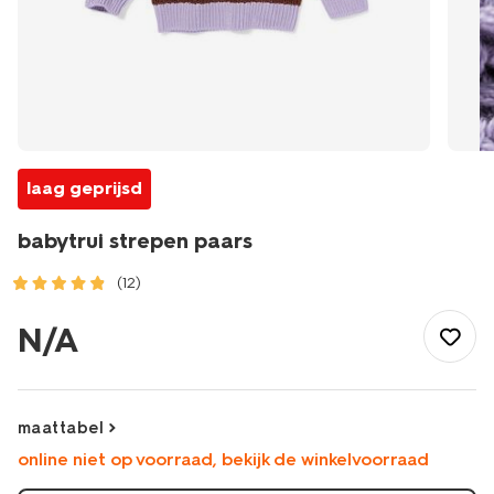
laag geprijsd
babytrui strepen paars
(12)
/baby/babykleding/baby-
truien-
N/A
vesten/babytrui-
strepen-
paars-
33046770PURPLE.html
maattabel
online niet op voorraad, bekijk de winkelvoorraad