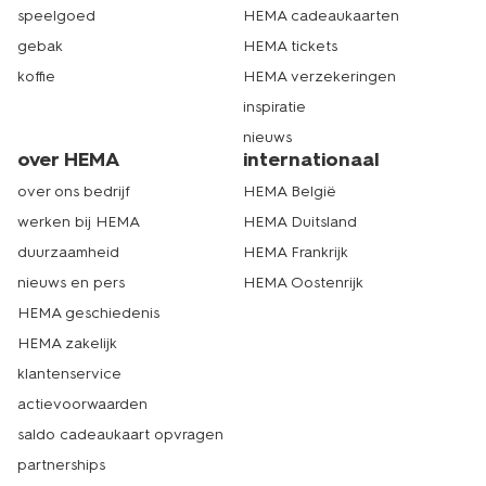
speelgoed
HEMA cadeaukaarten
gebak
HEMA tickets
koffie
HEMA verzekeringen
inspiratie
nieuws
over HEMA
internationaal
over ons bedrijf
HEMA België
werken bij HEMA
HEMA Duitsland
duurzaamheid
HEMA Frankrijk
nieuws en pers
HEMA Oostenrijk
HEMA geschiedenis
HEMA zakelijk
klantenservice
actievoorwaarden
saldo cadeaukaart opvragen
partnerships