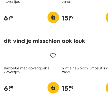
klavertjes
zand
6
.
15
.
99
99
dit vind je misschien ook leuk
slabbetje met opvangbakje
nijntje newborn jumpsuit lin
klavertjes
zand
6
.
15
.
99
99