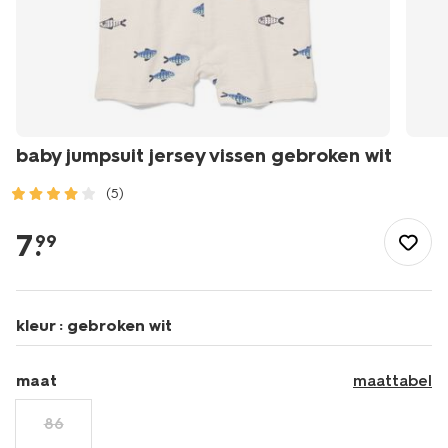
baby jumpsuit jersey vissen gebroken wit
(5)
/baby/babykleding/boxpakjes/baby-
jumpsuit-
7
.
99
jersey-
vissen-
gebroken-
wit-
kleur :
gebroken wit
33100580OFFWHITE.html
maat
maattabel
86