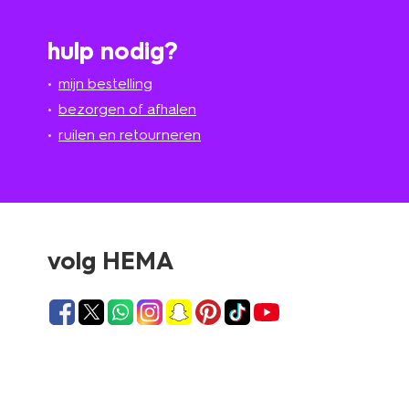
hulp nodig?
mijn bestelling
bezorgen of afhalen
ruilen en retourneren
volg HEMA