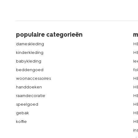
populaire categorieën
m
dameskleding
H
kinderkleding
H
babykleding
le
beddengoed
fo
woonaccessoires
HE
handdoeken
HE
raamdecoratie
HE
speelgoed
HE
gebak
HE
koffie
HE
in