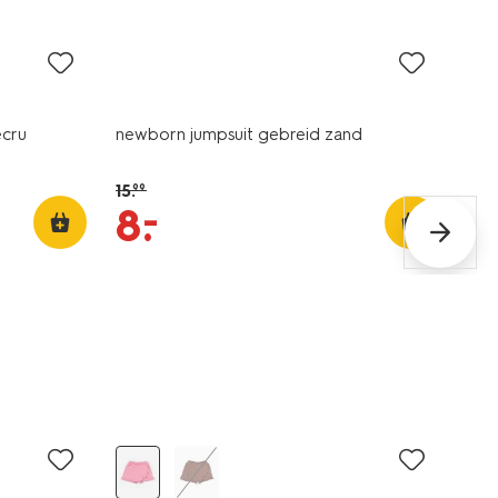
sale
ecru
newborn jumpsuit gebreid zand
15
.
99
–
8
.
sale