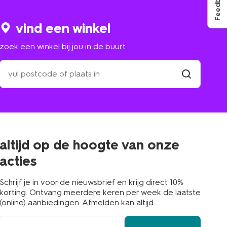
Feedback
vind een winkel
zoek een winkel bij jou in de buurt
zoek
een
winkel
vind
winkel
bij
jou
in
de
buurt
altijd op de hoogte van onze
acties
Schrijf je in voor de nieuwsbrief en krijg direct 10%
korting. Ontvang meerdere keren per week de laatste
(online) aanbiedingen. Afmelden kan altijd.
e-