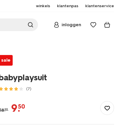
winkels
klantenpas
klantenservice
inloggen
sale
babyplaysuit
(7)
/baby/babykleding/boxpakjes/babyplaysuit-
33079875.html
9
.
50
18
.
99