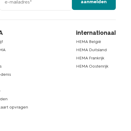
aanmelden
mailadres
A
internationaal
jf
HEMA België
EMA
HEMA Duitsland
d
HEMA Frankrijk
s
HEMA Oostenrijk
denis
e
rden
kaart opvragen