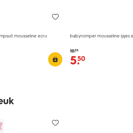
sale
mpsuit mousseline ecru
babyromper mousseline ijsjes 
10
.
99
5
.
50
leuk
nieuw