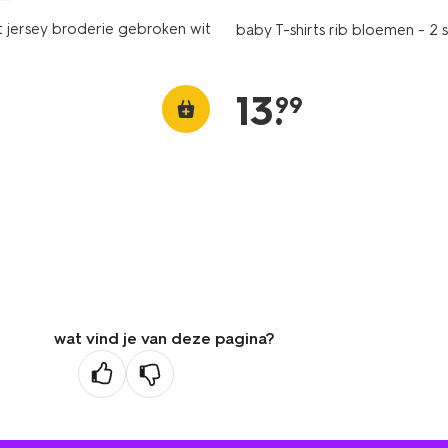
t jersey broderie gebroken wit
baby T-shirts rib bloemen - 2 
13
.
99
wat vind je van deze pagina?