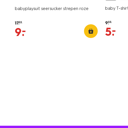
baby T-shir
babyplaysuit seersucker strepen roze
9
.
17
.
99
99
–
5
.
–
9
.