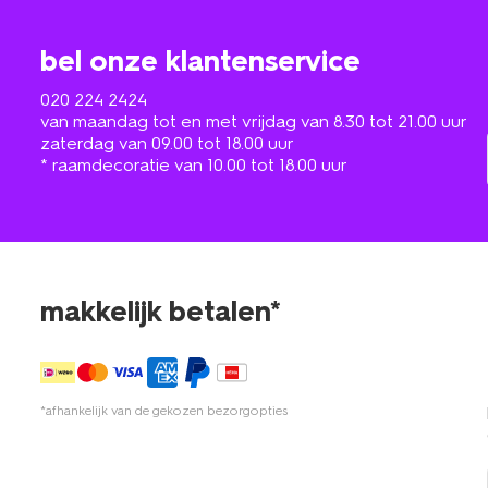
bel onze klantenservice
020 224 2424
van maandag tot en met vrijdag van 8.30 tot 21.00 uur
zaterdag van 09.00 tot 18.00 uur
* raamdecoratie van 10.00 tot 18.00 uur
makkelijk betalen*
*afhankelijk van de gekozen bezorgopties