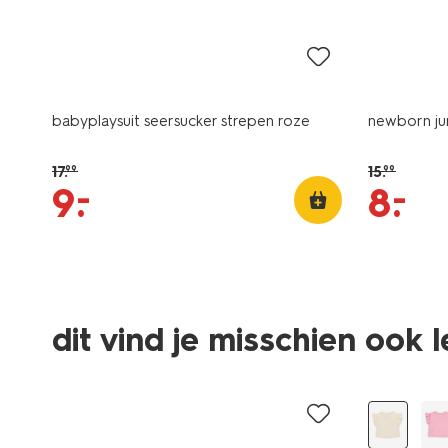
sale
sale
babyplaysuit seersucker strepen roze
newborn ju
17
.
15
.
99
99
–
–
9
.
8
.
dit vind je misschien ook 
sale
sale