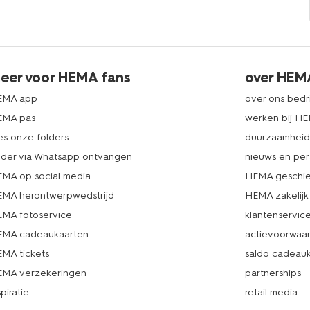
eer voor HEMA fans
over HEM
EMA app
over ons bedri
EMA pas
werken bij H
es onze folders
duurzaamhei
lder via Whatsapp ontvangen
nieuws en per
MA op social media
HEMA geschie
MA herontwerpwedstrijd
HEMA zakelijk
MA fotoservice
klantenservic
MA cadeaukaarten
actievoorwaa
MA tickets
saldo cadeau
MA verzekeringen
partnerships
spiratie
retail media