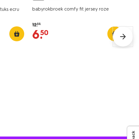
babyrokbroek comfy fit jersey roze
stuks ecru
12
.
99
6
.
50