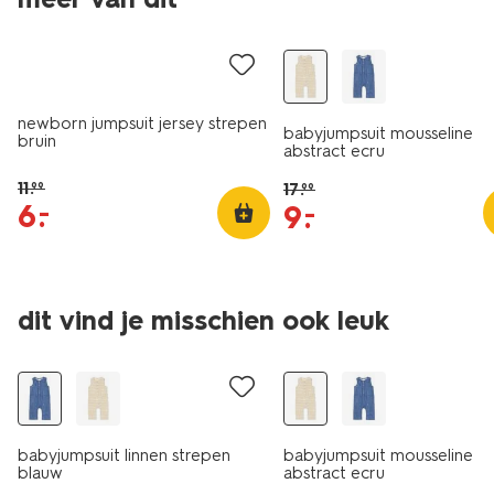
sale
sale
newborn jumpsuit jersey strepen
babyjumpsuit mousseline
bruin
abstract ecru
11
.
17
.
99
99
6
.
–
9
.
–
dit vind je misschien ook leuk
sale
sale
babyjumpsuit linnen strepen
babyjumpsuit mousseline
blauw
abstract ecru