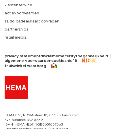
klantenservice
actievoorwaarden
saldo cadeaukaart opvragen
partnerships
retail media
privacy statement
disclaimer
security
toegankelijkheid
algemene voorwaarden
cookies
nix 18
thuiswinkel waarborg
HEMA B.V., NDSM-straat 10,1033 SB Amsterdam
KvK-nummer: 34215639
IBAN: HEMA NL67INGB0651607663