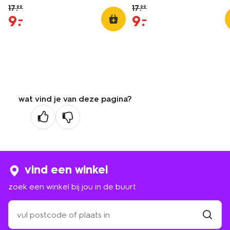
17
.
17
.
99
99
9
.
9
.
–
–
wat vind je van deze pagina?
vind een winkel
zoek een winkel bij jou in de buurt
zoek
een
winkel
vind