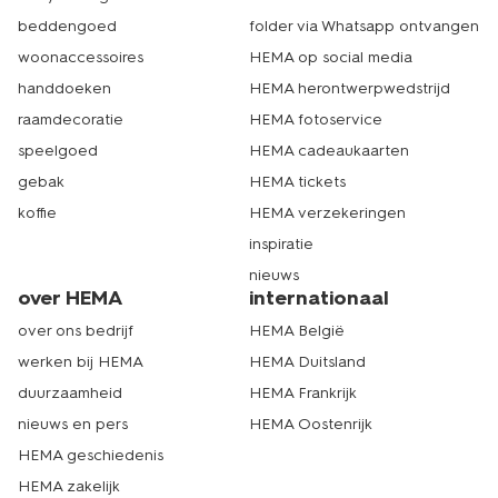
beddengoed
folder via Whatsapp ontvangen
woonaccessoires
HEMA op social media
handdoeken
HEMA herontwerpwedstrijd
raamdecoratie
HEMA fotoservice
speelgoed
HEMA cadeaukaarten
gebak
HEMA tickets
koffie
HEMA verzekeringen
inspiratie
nieuws
over HEMA
internationaal
over ons bedrijf
HEMA België
werken bij HEMA
HEMA Duitsland
duurzaamheid
HEMA Frankrijk
nieuws en pers
HEMA Oostenrijk
HEMA geschiedenis
HEMA zakelijk