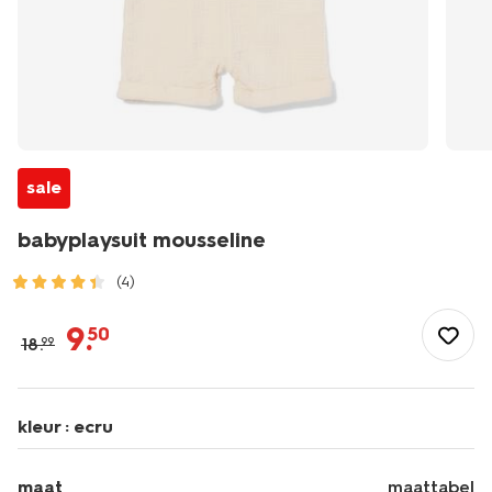
sale
babyplaysuit mousseline
(4)
/baby/babykleding/boxpakjes/babyplaysuit-
mousseline-
9
.
50
18
.
99
33188974.html
kleur :
ecru
maat
maattabel