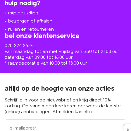
hulp nodig?
winkel
bij
jou
mijn bestelling
in
de
bezorgen of afhalen
buurt
ruilen en retourneren
bel onze klantenservice
020 224 2424
van maandag tot en met vrijdag van 8.30 tot 21.00 uur
zaterdag van 09.00 tot 18.00 uur
* raamdecoratie van 10.00 tot 18.00 uur
altijd op de hoogte van onze acties
Schrijf je in voor de nieuwsbrief en krijg direct 10%
korting. Ontvang meerdere keren per week de laatste
(online) aanbiedingen. Afmelden kan altijd.
e-
mailadres