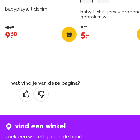
babyplaysuit denim
baby T-shirt jersey broderi
gebroken wit
18
.
9
.
99
99
9
.
5
.
–
50
wat vind je van deze pagina?
vind een winkel
zoek een winkel bij jou in de buurt