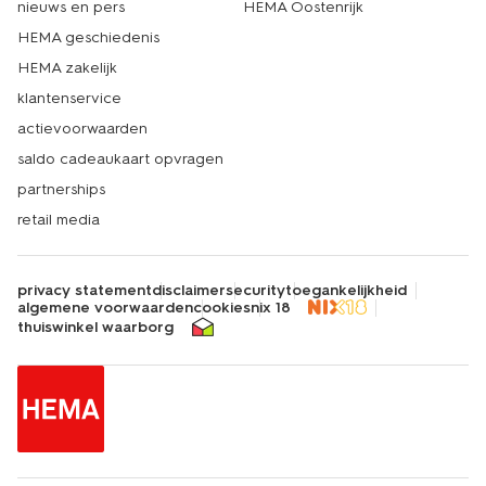
nieuws en pers
HEMA Oostenrijk
HEMA geschiedenis
HEMA zakelijk
klantenservice
actievoorwaarden
saldo cadeaukaart opvragen
partnerships
retail media
privacy statement
disclaimer
security
toegankelijkheid
algemene voorwaarden
cookies
nix 18
thuiswinkel waarborg