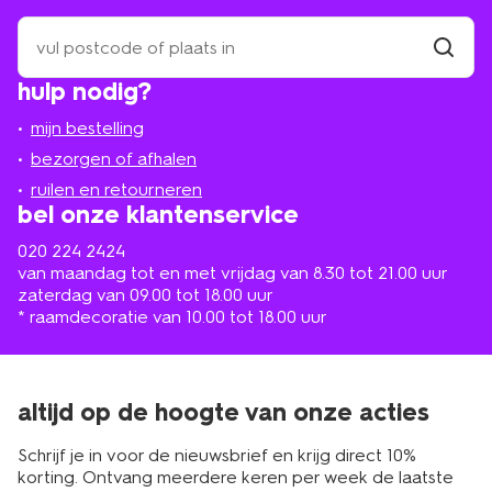
zoek
een
winkel
vind
hulp nodig?
winkel
bij
jou
mijn bestelling
in
de
bezorgen of afhalen
buurt
ruilen en retourneren
bel onze klantenservice
020 224 2424
van maandag tot en met vrijdag van 8.30 tot 21.00 uur
zaterdag van 09.00 tot 18.00 uur
* raamdecoratie van 10.00 tot 18.00 uur
altijd op de hoogte van onze acties
Schrijf je in voor de nieuwsbrief en krijg direct 10%
korting. Ontvang meerdere keren per week de laatste