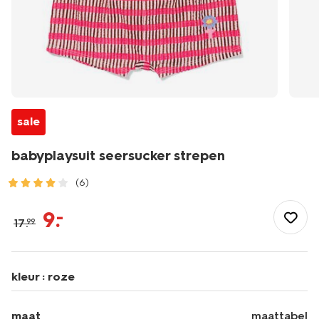
sale
babyplaysuit seersucker strepen
(6)
/baby/babykleding/boxpakjes/babyplaysuit-
seersucker-
9
.
–
17
.
99
strepen-
33077971.html
kleur :
roze
maat
maattabel