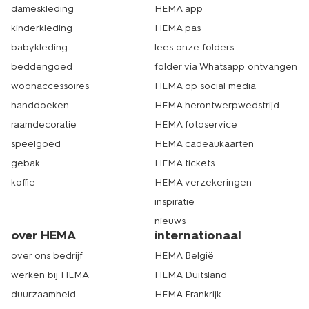
dameskleding
HEMA app
kinderkleding
HEMA pas
babykleding
lees onze folders
beddengoed
folder via Whatsapp ontvangen
woonaccessoires
HEMA op social media
handdoeken
HEMA herontwerpwedstrijd
raamdecoratie
HEMA fotoservice
speelgoed
HEMA cadeaukaarten
gebak
HEMA tickets
koffie
HEMA verzekeringen
inspiratie
nieuws
over HEMA
internationaal
over ons bedrijf
HEMA België
werken bij HEMA
HEMA Duitsland
duurzaamheid
HEMA Frankrijk