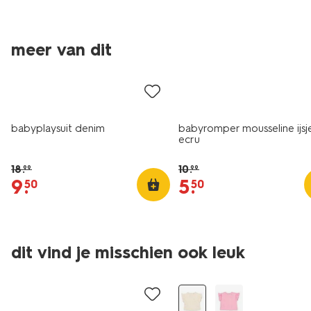
meer van dit
sale
sale
babyplaysuit denim
babyromper mousseline ijsj
ecru
18
.
10
.
99
99
9
.
5
.
50
50
dit vind je misschien ook leuk
sale
sale