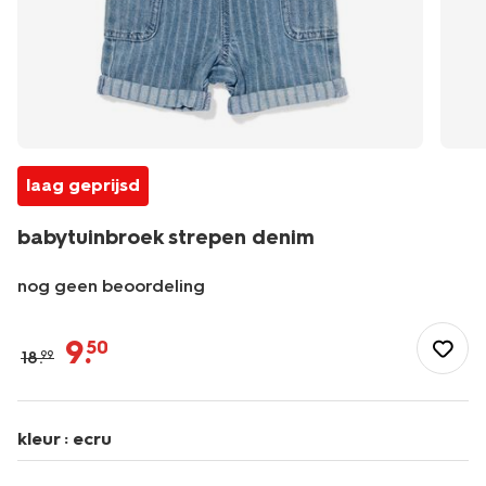
laag geprijsd
babytuinbroek strepen denim
nog geen beoordeling
/baby/babykleding/boxpakjes/babytuinbroek-
strepen-
9
.
50
18
.
99
denim-
33186870DENIM.html
kleur :
ecru