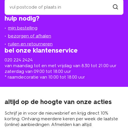
zoek
een
winkel
vind
hulp nodig?
winkel
bij
jou
mijn bestelling
in
de
bezorgen of afhalen
buurt
ruilen en retourneren
bel onze klantenservice
020 224 2424
van maandag tot en met vrijdag van 8.30 tot 21.00 uur
zaterdag van 09.00 tot 18.00 uur
* raamdecoratie van 10.00 tot 18.00 uur
altijd op de hoogte van onze acties
Schrijf je in voor de nieuwsbrief en krijg direct 10%
korting. Ontvang meerdere keren per week de laatste
(online) aanbiedingen. Afmelden kan altijd.