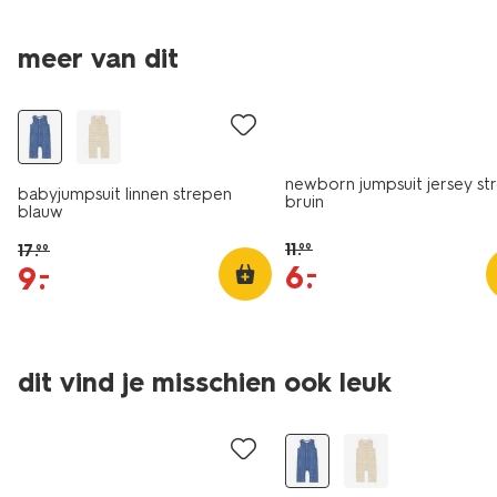
meer van dit
sale
sale
newborn jumpsuit jersey st
babyjumpsuit linnen strepen
bruin
blauw
11
.
17
.
99
99
6
.
–
9
.
–
dit vind je misschien ook leuk
sale
sale