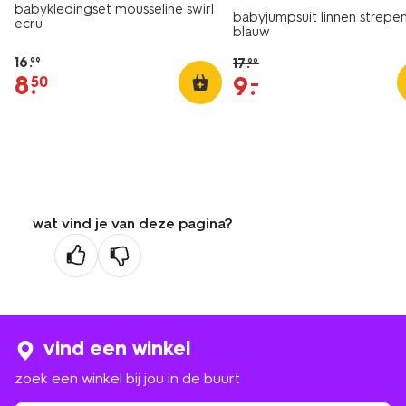
babykledingset mousseline swirl
babyjumpsuit linnen strepe
ecru
blauw
16
.
17
.
99
99
8
.
9
.
–
50
wat vind je van deze pagina?
vind een winkel
zoek een winkel bij jou in de buurt