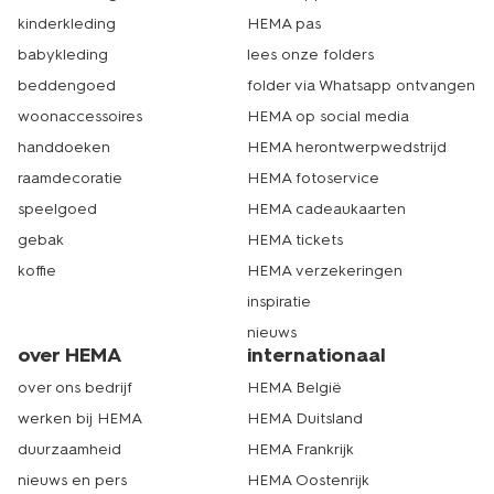
kinderkleding
HEMA pas
babykleding
lees onze folders
beddengoed
folder via Whatsapp ontvangen
woonaccessoires
HEMA op social media
handdoeken
HEMA herontwerpwedstrijd
raamdecoratie
HEMA fotoservice
speelgoed
HEMA cadeaukaarten
gebak
HEMA tickets
koffie
HEMA verzekeringen
inspiratie
nieuws
over HEMA
internationaal
over ons bedrijf
HEMA België
werken bij HEMA
HEMA Duitsland
duurzaamheid
HEMA Frankrijk
nieuws en pers
HEMA Oostenrijk