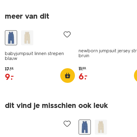
meer van dit
sale
sale
newborn jumpsuit jersey st
babyjumpsuit linnen strepen
bruin
blauw
11
.
17
.
99
99
6
.
–
9
.
–
dit vind je misschien ook leuk
sale
sale