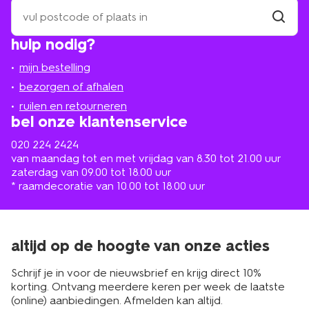
zoek
een
winkel
vind
hulp nodig?
winkel
bij
jou
mijn bestelling
in
de
bezorgen of afhalen
buurt
ruilen en retourneren
bel onze klantenservice
020 224 2424
van maandag tot en met vrijdag van 8.30 tot 21.00 uur
zaterdag van 09.00 tot 18.00 uur
* raamdecoratie van 10.00 tot 18.00 uur
altijd op de hoogte van onze acties
Schrijf je in voor de nieuwsbrief en krijg direct 10%
korting. Ontvang meerdere keren per week de laatste
(online) aanbiedingen. Afmelden kan altijd.