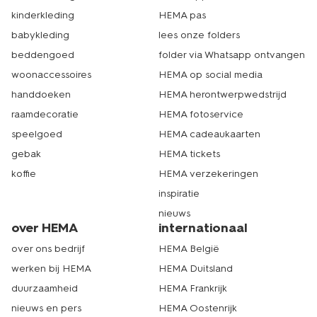
kinderkleding
HEMA pas
babykleding
lees onze folders
beddengoed
folder via Whatsapp ontvangen
woonaccessoires
HEMA op social media
handdoeken
HEMA herontwerpwedstrijd
raamdecoratie
HEMA fotoservice
speelgoed
HEMA cadeaukaarten
gebak
HEMA tickets
koffie
HEMA verzekeringen
inspiratie
nieuws
over HEMA
internationaal
over ons bedrijf
HEMA België
werken bij HEMA
HEMA Duitsland
duurzaamheid
HEMA Frankrijk
nieuws en pers
HEMA Oostenrijk