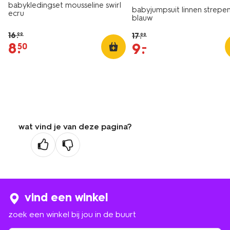
babykledingset mousseline swirl
babyjumpsuit linnen strepe
ecru
blauw
16
.
17
.
99
99
8
.
9
.
–
50
wat vind je van deze pagina?
vind een winkel
zoek een winkel bij jou in de buurt