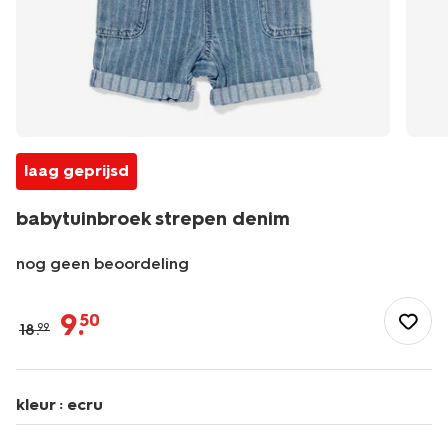
laag geprijsd
babytuinbroek strepen denim
nog geen beoordeling
/baby/babykleding/boxpakjes/babytuinbroek-
strepen-
9
.
50
18
.
99
denim-
33186870DENIM.html
kleur :
ecru