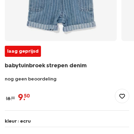
laag geprijsd
babytuinbroek strepen denim
nog geen beoordeling
/baby/babykleding/boxpakjes/babytuinbroek-
strepen-
9
.
50
18
.
99
denim-
33186870DENIM.html
kleur :
ecru