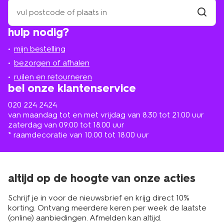
zoek
een
winkel
vind
hulp nodig?
winkel
bij
jou
mijn bestelling
in
de
bezorgen of afhalen
buurt
ruilen en retourneren
bel onze klantenservice
020 224 2424
van maandag tot en met vrijdag van 8.30 tot 21.00 uur
zaterdag van 09.00 tot 18.00 uur
* raamdecoratie van 10.00 tot 18.00 uur
altijd op de hoogte van onze acties
Schrijf je in voor de nieuwsbrief en krijg direct 10%
korting. Ontvang meerdere keren per week de laatste
(online) aanbiedingen. Afmelden kan altijd.