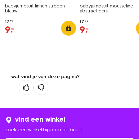
babyjumpsuit linnen strepen
babyjumpsuit mousseline
blauw
abstract ecru
17
.
17
.
99
99
9
.
9
.
–
–
wat vind je van deze pagina?
vind een winkel
zoek een winkel bij jou in de buurt