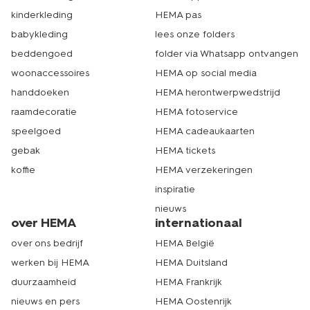
kinderkleding
HEMA pas
babykleding
lees onze folders
beddengoed
folder via Whatsapp ontvangen
woonaccessoires
HEMA op social media
handdoeken
HEMA herontwerpwedstrijd
raamdecoratie
HEMA fotoservice
speelgoed
HEMA cadeaukaarten
gebak
HEMA tickets
koffie
HEMA verzekeringen
inspiratie
nieuws
over HEMA
internationaal
over ons bedrijf
HEMA België
werken bij HEMA
HEMA Duitsland
duurzaamheid
HEMA Frankrijk
nieuws en pers
HEMA Oostenrijk