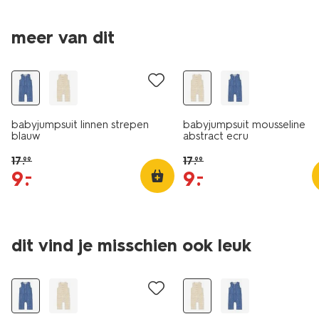
meer van dit
sale
sale
babyjumpsuit linnen strepen
babyjumpsuit mousseline
blauw
abstract ecru
17
.
17
.
99
99
9
.
9
.
–
–
dit vind je misschien ook leuk
sale
sale