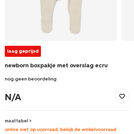
laag geprijsd
newborn boxpakje met overslag ecru
nog geen beoordeling
/baby/babykleding/boxpakjes/newborn-
boxpakje-
N/A
met-
overslag-
ecru-
33412920ECRU.html
maattabel
online niet op voorraad, bekijk de winkelvoorraad