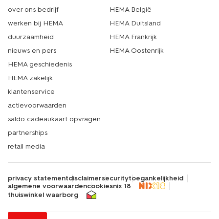
over ons bedrijf
HEMA België
werken bij HEMA
HEMA Duitsland
duurzaamheid
HEMA Frankrijk
nieuws en pers
HEMA Oostenrijk
HEMA geschiedenis
HEMA zakelijk
klantenservice
actievoorwaarden
saldo cadeaukaart opvragen
partnerships
retail media
privacy statement
disclaimer
security
toegankelijkheid
algemene voorwaarden
cookies
nix 18
thuiswinkel waarborg