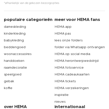
*afhankelijk van de gekozen bezorgopties
populaire categorieën
meer voor HEMA fans
dameskleding
HEMA app
kinderkleding
HEMA pas
babykleding
lees onze folders
beddengoed
folder via Whatsapp ontvangen
woonaccessoires
HEMA op social media
handdoeken
HEMA herontwerpwedstrijd
raamdecoratie
HEMA fotoservice
speelgoed
HEMA cadeaukaarten
gebak
HEMA tickets
koffie
HEMA verzekeringen
inspiratie
nieuws
over HEMA
internationaal